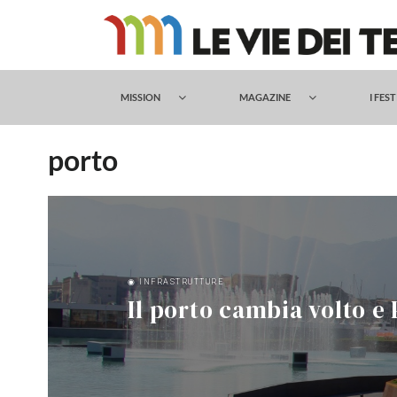
Salta
al
contenuto
MISSION
MAGAZINE
I FES
porto
◉ INFRASTRUTTURE
Il porto cambia volto e