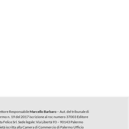
ettore Responsabile
Marcello Barbaro
– Aut. del tribunale di
ermo n. 19 del 2017 iscrizione al roc numero 37003 Editore
ta Felice Srl. Sede legale: Via Libertà 93 – 90143 Palermo
ietà iscritta alla Camera di Commercio di Palermo Ufficio