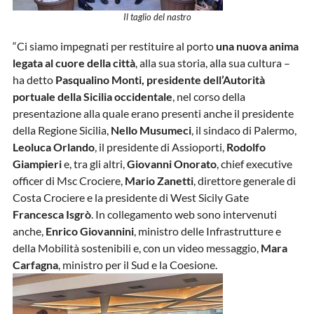
Il taglio del nastro
“Ci siamo impegnati per restituire al porto
una nuova anima
legata al cuore della città
, alla sua storia, alla sua cultura –
ha detto
Pasqualino Monti, presidente dell’Autorità
portuale della Sicilia occidentale
, nel corso della
presentazione alla quale erano presenti anche il presidente
della Regione Sicilia,
Nello Musumeci
, il sindaco di Palermo,
Leoluca Orlando
, il presidente di Assioporti,
Rodolfo
Giampieri
e, tra gli altri,
Giovanni Onorato
, chief executive
officer di Msc Crociere,
Mario Zanetti
, direttore generale di
Costa Crociere e la presidente di West Sicily Gate
Francesca Isgrò
. In collegamento web sono intervenuti
anche,
Enrico Giovannini
, ministro delle Infrastrutture e
della Mobilità sostenibili e, con un video messaggio,
Mara
Carfagna
, ministro per il Sud e la Coesione.