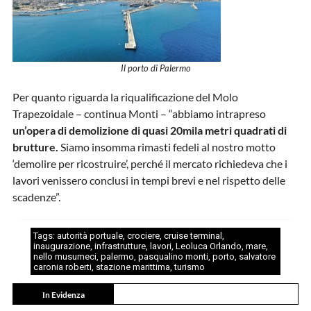
Il porto di Palermo
Per quanto riguarda la riqualificazione del Molo
Trapezoidale – continua Monti – “abbiamo intrapreso
un’opera di demolizione di quasi 20mila metri quadrati di
brutture.
Siamo insomma rimasti fedeli al nostro motto
‘demolire per ricostruire’, perché il mercato richiedeva che i
lavori venissero conclusi in tempi brevi e nel rispetto delle
scadenze”.
Tags:
autorità portuale
,
crociere
,
cruise terminal
,
inaugurazione
,
infrastrutture
,
lavori
,
Leoluca Orlando
,
mare
,
nello musumeci
,
palermo
,
pasqualino monti
,
porto
,
salvatore
caronia roberti
,
stazione marittima
,
turismo
In Evidenza