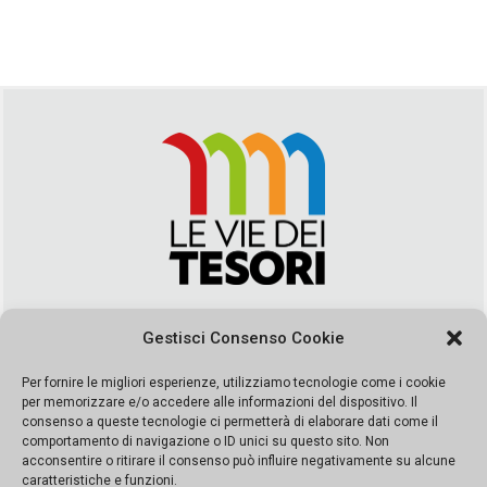
Via Duca della Verdura, 32 | Palermo
Gestisci Consenso Cookie
segreteria@leviedeitesori.it
info@leviedeitesori.it
Per fornire le migliori esperienze, utilizziamo tecnologie come i cookie
per memorizzare e/o accedere alle informazioni del dispositivo. Il
Direttore Responsabile
Marcello Barbaro
– Aut. del tribunale di
consenso a queste tecnologie ci permetterà di elaborare dati come il
Palermo n. 19 del 2017 iscrizione al roc numero 37003 Editore
comportamento di navigazione o ID unici su questo sito. Non
Porta Felice Srl. Sede legale: Via Libertà 93 – 90143 Palermo
acconsentire o ritirare il consenso può influire negativamente su alcune
Società iscritta alla Camera di Commercio di Palermo Ufficio
caratteristiche e funzioni.