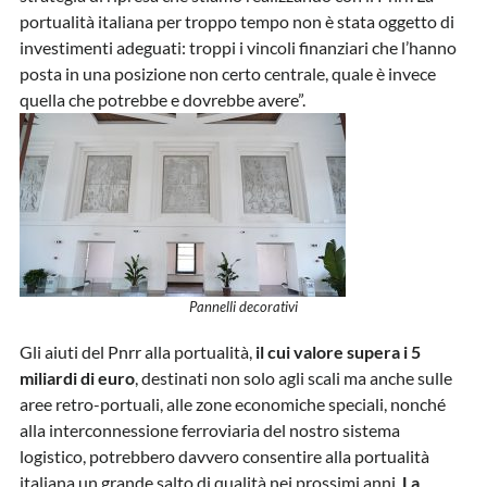
portualità italiana per troppo tempo non è stata oggetto di
investimenti adeguati: troppi i vincoli finanziari che l’hanno
posta in una posizione non certo centrale, quale è invece
quella che potrebbe e dovrebbe avere”.
Pannelli decorativi
Gli aiuti del Pnrr alla portualità,
il cui valore supera i 5
miliardi di euro
, destinati non solo agli scali ma anche sulle
aree retro-portuali, alle zone economiche speciali, nonché
alla interconnessione ferroviaria del nostro sistema
logistico, potrebbero davvero consentire alla portualità
italiana un grande salto di qualità nei prossimi anni.
La