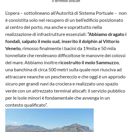
Il terminal aliscafi
L’opera – sottolineano all’Autorità di Sistema Portuale – non
è consistita solo nel recupero di un bell’edificio posizionato
al centro del porto, ma anche e soprattutto nella
realizzazione di infrastrutture essenziali:
“Abbiamo dragato i
fondali, salpato il molo sud, inserito il dolphin al Vittorio
Veneto
, rimosso finalmente i bacini da 19mila e 50 mila
tonnellate che rendevano difficoltose le manovre dei colossi
del mare. Abbiamo inoltre
ricostruito il molo Sammuzzo
,
una banchina di circa 500 metri sulla quale non riusciva ad
attraccare neanche un peschereccio e che oggi è un approdo
sicuro per grandi navi da crociera e realizzato uno spazio
verde con un attrezzato terminal aliscafi: il servizio pubblico
per le isole minori è fondamentale che avvenga in un
contesto qualificato”.