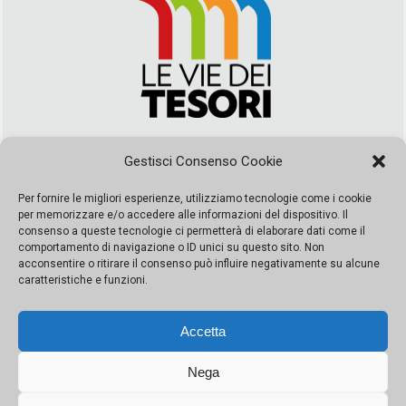
Via Duca della Verdura, 32 | Palermo
Gestisci Consenso Cookie
segreteria@leviedeitesori.it
info@leviedeitesori.it
Per fornire le migliori esperienze, utilizziamo tecnologie come i cookie
per memorizzare e/o accedere alle informazioni del dispositivo. Il
Direttore Responsabile
Marcello Barbaro
– Aut. del tribunale di
consenso a queste tecnologie ci permetterà di elaborare dati come il
Palermo n. 19 del 2017 iscrizione al roc numero 37003 Editore
comportamento di navigazione o ID unici su questo sito. Non
Porta Felice Srl. Sede legale: Via Libertà 93 – 90143 Palermo
acconsentire o ritirare il consenso può influire negativamente su alcune
Società iscritta alla Camera di Commercio di Palermo Ufficio
caratteristiche e funzioni.
Registro delle imprese di Palermo nr. REA 326823- P.I.
065228208251 Capitale 10000 euro IV
Accetta
Nega