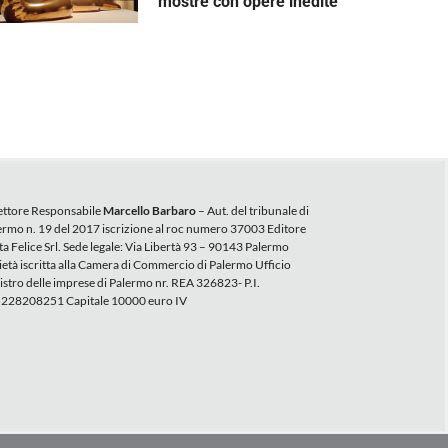
mostre con opere inedite
ettore Responsabile
Marcello Barbaro
– Aut. del tribunale di
ermo n. 19 del 2017 iscrizione al roc numero 37003 Editore
ta Felice Srl. Sede legale: Via Libertà 93 – 90143 Palermo
ietà iscritta alla Camera di Commercio di Palermo Ufficio
istro delle imprese di Palermo nr. REA 326823- P.I.
228208251 Capitale 10000 euro IV