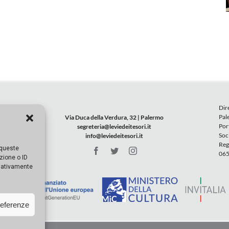
Dir
Pal
Via Duca della Verdura, 32 | Palermo
Por
segreteria@leviedeitesori.it
Soc
info@leviedeitesori.it
Reg
 queste
065
zione o ID
egativamente
referenze