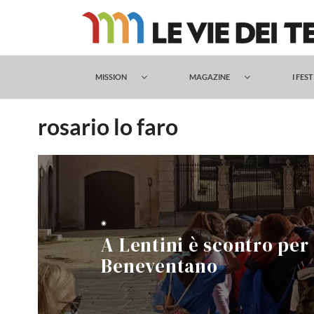
Salta
al
contenuto
MISSION
MAGAZINE
I FES
rosario lo faro
◉
A Lentini è scontro per 
Beneventano