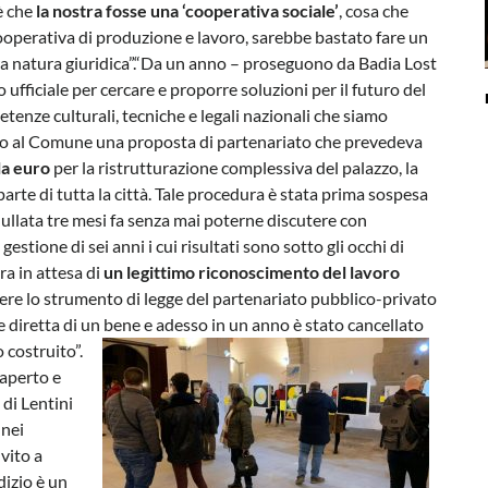
è che
la nostra fosse una ‘cooperativa sociale’
, cosa che
operativa di produzione e lavoro, sarebbe bastato fare un
tra natura giuridica”.“Da un anno – proseguono da Badia Lost
ufficiale per cercare e proporre soluzioni per il futuro del
tenze culturali, tecniche e legali nazionali che siamo
to al Comune una proposta di partenariato che prevedeva
la euro
per la ristrutturazione complessiva del palazzo, la
parte di tutta la città. Tale procedura è stata prima sospesa
nullata tre mesi fa senza mai poterne discutere con
tione di sei anni i cui risultati sono sotto gli occhi di
ra in attesa di
un legittimo riconoscimento del lavoro
idere lo strumento di legge del partenariato pubblico-privato
ne diretta di un bene e adesso in un anno è stato cancellato
 costruito”.
 aperto e
 di Lentini
 nei
vito a
dizio è un