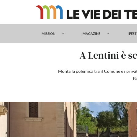
Salta
al
contenuto
MISSION
MAGAZINE
I FES
A Lentini è s
Monta la polemica tra il Comune e i privat
Ba