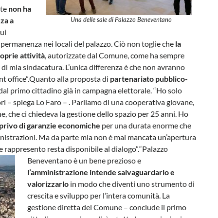
nte
non ha
zza a
Una delle sale di Palazzo Beneventano
cui
permanenza nei locali del palazzo. Ciò non toglie che
la
oprie attività
, autorizzate dal Comune, come ha sempre
di mia sindacatura. L’unica differenza è che non avranno
nt office”.Quanto alla proposta di
partenariato pubblico-
 dal primo cittadino già in campagna elettorale. “Ho solo
ri – spiega Lo Faro – . Parliamo di una cooperativa giovane,
e, che ci chiedeva la gestione dello spazio per 25 anni. Ho
 privo di garanzie economiche
per una durata enorme che
istrazioni. Ma da parte mia non è mai mancata un’apertura
e rappresento resta disponibile al dialogo”.
“Palazzo
Beneventano è un bene prezioso e
l’amministrazione intende salvaguardarlo e
valorizzarlo
in modo che diventi uno strumento di
crescita e sviluppo per l’intera comunità. La
gestione diretta del Comune – conclude il primo