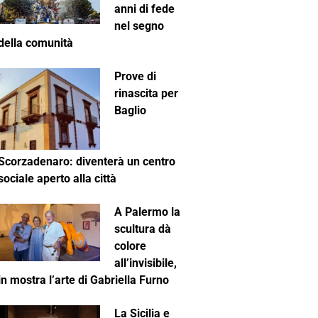
anni di fede
nel segno
della comunità
Prove di
rinascita per
Baglio
Scorzadenaro: diventerà un centro
sociale aperto alla città
A Palermo la
scultura dà
colore
all’invisibile,
in mostra l’arte di Gabriella Furno
La Sicilia e