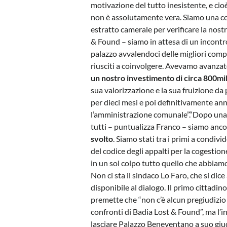
motivazione del tutto inesistente, e cio
non è assolutamente vera. Siamo una co
estratto camerale per verificare la nos
& Found – siamo in attesa di un incontro 
palazzo avvalendoci delle migliori compe
riusciti a coinvolgere. Avevamo avanza
un nostro investimento di circa 800mi
sua valorizzazione e la sua fruizione da 
per dieci mesi e poi definitivamente an
l’amministrazione comunale”.“Dopo una ges
tutti – puntualizza Franco – siamo anco
svolto
. Siamo stati tra i primi a condiv
del codice degli appalti per la cogestio
in un sol colpo tutto quello che abbiamo
Non ci sta il sindaco Lo Faro, che si dice
disponibile al dialogo. Il primo cittadino
premette che “non c’è alcun pregiudizio
confronti di Badia Lost & Found”, ma l’in
lasciare Palazzo Beneventano a suo giu