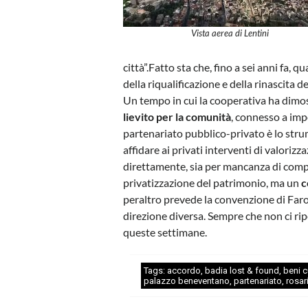
Vista aerea di Lentini
città”.Fatto sta che, fino a sei anni fa, 
della riqualificazione e della rinascita de
Un tempo in cui la cooperativa ha dimo
lievito per la comunità
, connesso a impo
partenariato pubblico-privato è lo strum
affidare ai privati interventi di valoriz
direttamente, sia per mancanza di com
privatizzazione del patrimonio, ma un
c
peraltro prevede la convenzione di Far
direzione diversa. Sempre che non ci ripe
queste settimane.
Tags:
accordo
,
badia lost & found
,
beni c
palazzo beneventano
,
partenariato
,
rosar