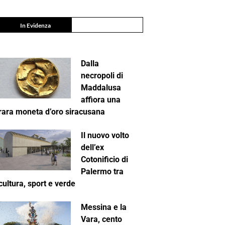
In Evidenza
Dalla
necropoli di
Maddalusa
affiora una
rara moneta d’oro siracusana
Il nuovo volto
dell’ex
Cotonificio di
Palermo tra
cultura, sport e verde
Messina e la
Vara, cento