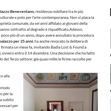
lazzo Beneventano
, residenza nobiliare tra le più
culturale e polo per l’arte contemporanea. Non si placa la
prietà comunale, da sei anni affidato ai giovani della
hanno sottratto al degrado e riqualificato.Adesso,
a poco più di un anno, dopo avere annullato la procedura
 palazzo per 25 anni
, ha anche revocato la delibera di
 firmata un mese fa, invitando Badia Lost & Found a
i
, ovvero entro il 14 dicembre. Una decisione che ha fatto
del Terzo settore: già quasi mille le firme raccolte per
o alla
periodo
o per la
a subito
ecessari per