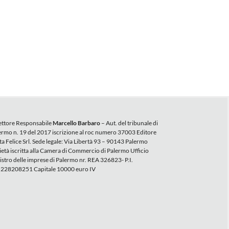
ettore Responsabile
Marcello Barbaro
– Aut. del tribunale di
ermo n. 19 del 2017 iscrizione al roc numero 37003 Editore
ta Felice Srl. Sede legale: Via Libertà 93 – 90143 Palermo
ietà iscritta alla Camera di Commercio di Palermo Ufficio
istro delle imprese di Palermo nr. REA 326823- P.I.
228208251 Capitale 10000 euro IV