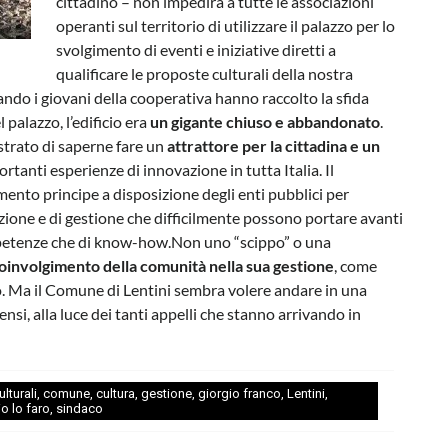
cittadino – non impedirà a tutte le associazioni
operanti sul territorio di utilizzare il palazzo per lo
svolgimento di eventi e iniziative diretti a
qualificare le proposte culturali della nostra
quando i giovani della cooperativa hanno raccolto la sfida
l palazzo, l’edificio era
un gigante chiuso e abbandonato
.
strato di saperne fare un
attrattore per la cittadina e un
rtanti esperienze di innovazione in tutta Italia. Il
ento principe a disposizione degli enti pubblici per
zazione e di gestione che difficilmente possono portare avanti
petenze che di know-how.Non uno “scippo” o una
oinvolgimento della comunità nella sua gestione
, come
o. Ma il Comune di Lentini sembra volere andare in una
nsi, alla luce dei tanti appelli che stanno arrivando in
ulturali
,
comune
,
cultura
,
gestione
,
giorgio franco
,
Lentini
,
io lo faro
,
sindaco