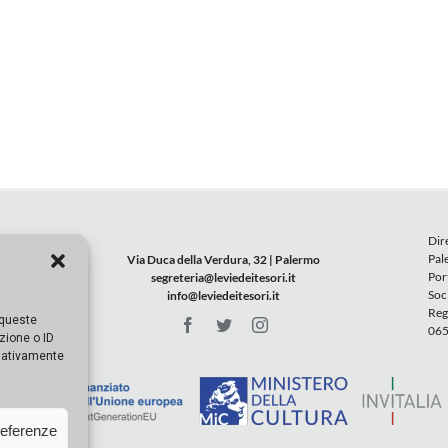
Dir
Pal
Via Duca della Verdura, 32 | Palermo
Por
segreteria@leviedeitesori.it
Soc
info@leviedeitesori.it
Reg
 queste
065
zione o ID
egativamente
referenze