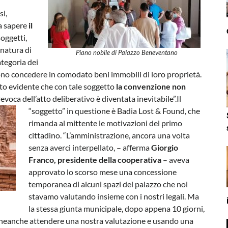
si,
a sapere
il
oggetti,
 natura di
Piano nobile di Palazzo Beneventano
categoria dei
ssono concedere in comodato beni immobili di loro proprietà.
ito evidente che con tale soggetto
la convenzione non
revoca dell’atto deliberativo è diventata inevitabile”.
Il
“soggetto” in questione è Badia Lost & Found, che
rimanda al mittente le motivazioni del primo
cittadino. “L’amministrazione, ancora una volta
senza averci interpellato, – afferma
Giorgio
Franco, presidente della cooperativa
– aveva
approvato lo scorso mese una concessione
temporanea di alcuni spazi del palazzo che noi
stavamo valutando insieme con i nostri legali. Ma
la stessa giunta municipale, dopo appena 10 giorni,
 neanche attendere una nostra valutazione e usando una