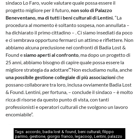
sindaco Lo Faro, vuole valutare quale possa essere il
progetto migliore per il futuro,
non solo di Palazzo
Beneventano, ma di tutti i beni culturali di Lentini.
“La
procedura al momento è soltanto sospesa, non annullata –
ha dichiarato il primo cittadino – . Ci siamo insediati da poco
e ci sembrava opportuno fermarci un attimo e riflettere. Non
abbiamo alcuna preclusione nei confronti di Badia Lost &
Found e
siamo aperti al confronto
, ma dopo un progetto di
25 anni, abbiamo bisogno di capire quale possa essere la
migliore strategia da adottare”.“Non escludiamo nulla, anche
una possibile gestione collegiale di più associazioni
che
possano collaborare tra loro, inclusa ovviamente Badia Lost
& Found. Lentini, per fortuna, – conclude il sindaco – è molto
ricca di risorse da questo punto di vista, con tanti
professionisti e operatori culturali che svolgono un lavoro
encomiabile”.
Tags:
accordo
,
badia lost & found
,
beni culturali
,
filippo
parrino
,
gestione
,
giorgio franco
,
legacoop
,
Lentini
,
palazzo