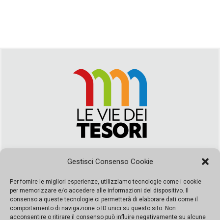
Via Duca della Verdura, 32 | Palermo
Gestisci Consenso Cookie
segreteria@leviedeitesori.it
info@leviedeitesori.it
Per fornire le migliori esperienze, utilizziamo tecnologie come i cookie
per memorizzare e/o accedere alle informazioni del dispositivo. Il
Direttore Responsabile
Marcello Barbaro
– Aut. del tribunale di
consenso a queste tecnologie ci permetterà di elaborare dati come il
Palermo n. 19 del 2017 iscrizione al roc numero 37003 Editore
comportamento di navigazione o ID unici su questo sito. Non
Porta Felice Srl. Sede legale: Via Libertà 93 – 90143 Palermo
acconsentire o ritirare il consenso può influire negativamente su alcune