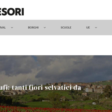
TIVAL
BORGHI
SCUOLE
UE
fi: tanti fiori selvatici da