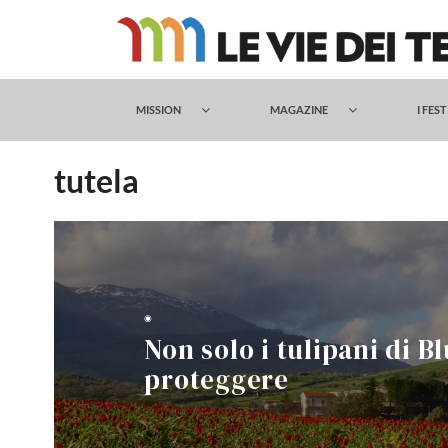
Salta
al
contenuto
MISSION
MAGAZINE
I FES
tutela
◉
Non solo i tulipani di Blu
proteggere