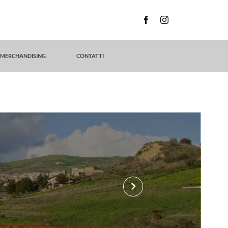
MERCHANDISING
CONTATTI
keyboard_arrow_right