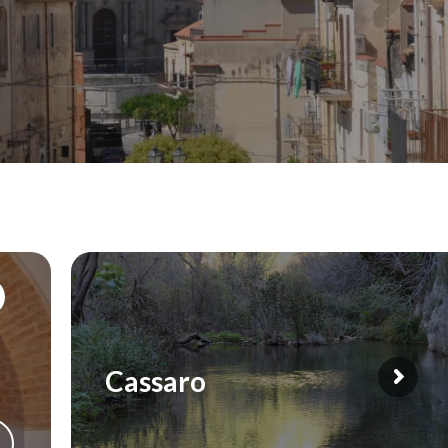
Cassaro
ight