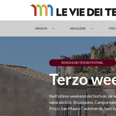
Salta
al
contenuto
MISSION
MAGAZINE
I FES
BORGHI DEI TESORI FESTIVAL
Terzo we
Nell'ultimo weekend del festival, sarann
naturalistico: Bisacquino, Camporeale
Prizzi, San Mauro Castelverde, Sant'