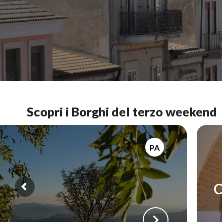
Scopri i Borghi del terzo weekend
PA
C
keyboard_arrow_right