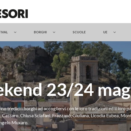
TIVAL
BORGHI
SCUOLE
UE
ekend 23/24 mag
o tredici i borghi ad accogliervi con le loro tradizioni ed il loro p
, Cassaro, Chiusa Sclafani, Frazzanò, Giuliana, Licodia Eubea, Mon
Angelo Muxaro.