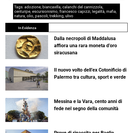
Tags:
adozione
,
biancavilla
,
calanchi del cannizzola
,
centuripe
,
escursionismo
,
francesco capizzi
,
legalità
,
mafia
,
natura
,
olio
,
pascoli
,
trekking
,
ulivo
In Evidenza
Dalla necropoli di Maddalusa
affiora una rara moneta d’oro
siracusana
Il nuovo volto dell’ex Cotonificio di
Palermo tra cultura, sport e verde
Messina e la Vara, cento anni di
fede nel segno della comunità
Prove di rinascita per Baglio