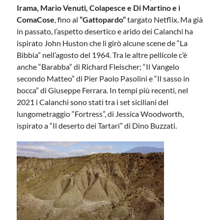
Irama, Mario Venuti, Colapesce e Di Martino e i
ComaCose
, fino al
“Gattopardo”
targato Netflix. Ma già
in passato, l’aspetto desertico e arido dei Calanchi ha
ispirato John Huston che lì girò alcune scene de “La
Bibbia” nell’agosto del 1964. Tra le altre pellicole c’è
anche “Barabba” di Richard Fleischer; “Il Vangelo
secondo Matteo” di Pier Paolo Pasolini e “Il sasso in
bocca” di Giuseppe Ferrara. In tempi più recenti, nel
2021 i Calanchi sono stati tra i set siciliani del
lungometraggio “Fortress”, di Jessica Woodworth,
ispirato a “Il deserto dei Tartari” di Dino Buzzati.