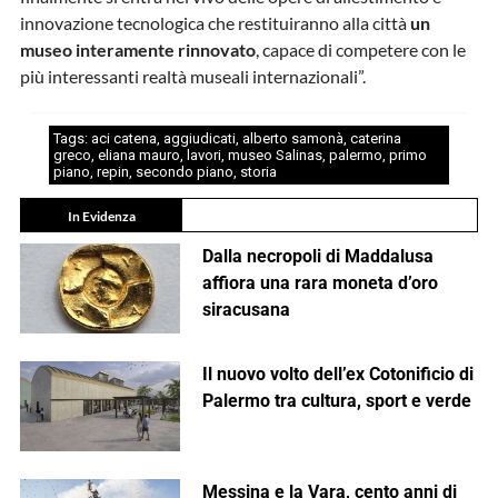
innovazione tecnologica che restituiranno alla città
un
museo interamente rinnovato
, capace di competere con le
più interessanti realtà museali internazionali”.
Tags:
aci catena
,
aggiudicati
,
alberto samonà
,
caterina
greco
,
eliana mauro
,
lavori
,
museo Salinas
,
palermo
,
primo
piano
,
repin
,
secondo piano
,
storia
In Evidenza
Dalla necropoli di Maddalusa
affiora una rara moneta d’oro
siracusana
Il nuovo volto dell’ex Cotonificio di
Palermo tra cultura, sport e verde
Messina e la Vara, cento anni di