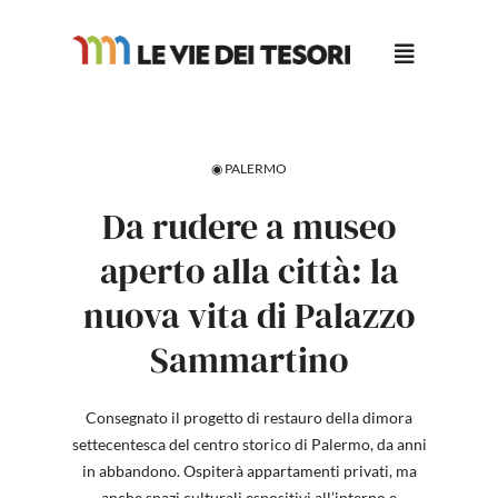
Salta
al
contenuto
◉ PALERMO
Da rudere a museo
aperto alla città: la
nuova vita di Palazzo
Sammartino
Consegnato il progetto di restauro della dimora
settecentesca del centro storico di Palermo, da anni
in abbandono. Ospiterà appartamenti privati, ma
anche spazi culturali espositivi all’interno e