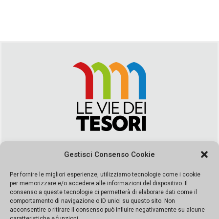
Via Duca della Verdura, 32 | Palermo
Gestisci Consenso Cookie
segreteria@leviedeitesori.it
info@leviedeitesori.it
Per fornire le migliori esperienze, utilizziamo tecnologie come i cookie
per memorizzare e/o accedere alle informazioni del dispositivo. Il
Direttore Responsabile
Marcello Barbaro
– Aut. del tribunale di
consenso a queste tecnologie ci permetterà di elaborare dati come il
Palermo n. 19 del 2017 iscrizione al roc numero 37003 Editore
comportamento di navigazione o ID unici su questo sito. Non
Porta Felice Srl. Sede legale: Via Libertà 93 – 90143 Palermo
acconsentire o ritirare il consenso può influire negativamente su alcune
Società iscritta alla Camera di Commercio di Palermo Ufficio
caratteristiche e funzioni.