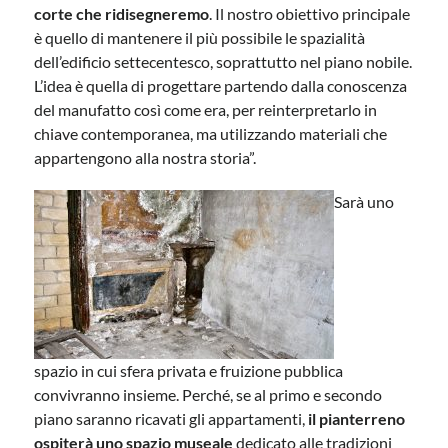
corte
che ridisegneremo
. Il nostro obiettivo principale
è quello di mantenere il più possibile le spazialità
dell’edificio settecentesco, soprattutto nel piano nobile.
L’idea è quella di progettare partendo dalla conoscenza
del manufatto così come era, per reinterpretarlo in
chiave contemporanea, ma utilizzando materiali che
appartengono alla nostra storia”.
Sarà uno
spazio in cui sfera privata e fruizione pubblica
convivranno insieme. Perché, se al primo e secondo
piano saranno ricavati gli appartamenti,
il pianterreno
ospiterà uno spazio museale
dedicato alle tradizioni