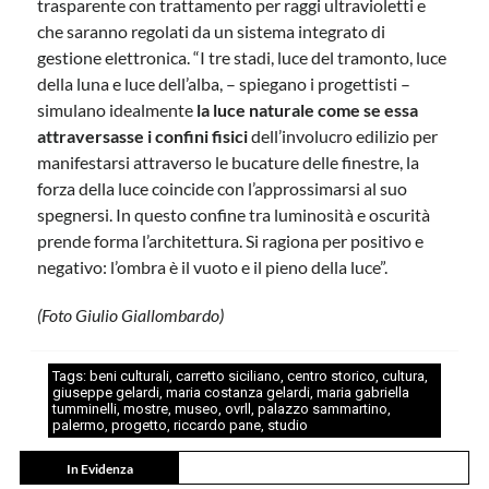
trasparente con trattamento per raggi ultravioletti e
che saranno regolati da un sistema integrato di
gestione elettronica. “I tre stadi, luce del tramonto, luce
della luna e luce dell’alba, – spiegano i progettisti –
simulano idealmente
la luce naturale come se essa
attraversasse i confini fisici
dell’involucro edilizio per
manifestarsi attraverso le bucature delle finestre, la
forza della luce coincide con l’approssimarsi al suo
spegnersi. In questo confine tra luminosità e oscurità
prende forma l’architettura. Si ragiona per positivo e
negativo: l’ombra è il vuoto e il pieno della luce”.
(Foto Giulio Giallombardo)
Tags:
beni culturali
,
carretto siciliano
,
centro storico
,
cultura
,
giuseppe gelardi
,
maria costanza gelardi
,
maria gabriella
tumminelli
,
mostre
,
museo
,
ovrll
,
palazzo sammartino
,
palermo
,
progetto
,
riccardo pane
,
studio
In Evidenza