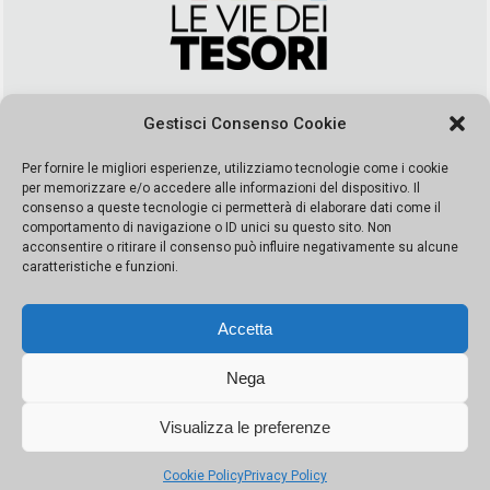
Via Duca della Verdura, 32 | Palermo
Gestisci Consenso Cookie
segreteria@leviedeitesori.it
info@leviedeitesori.it
Per fornire le migliori esperienze, utilizziamo tecnologie come i cookie
per memorizzare e/o accedere alle informazioni del dispositivo. Il
Direttore Responsabile
Marcello Barbaro
– Aut. del tribunale di
consenso a queste tecnologie ci permetterà di elaborare dati come il
Palermo n. 19 del 2017 iscrizione al roc numero 37003 Editore
comportamento di navigazione o ID unici su questo sito. Non
Porta Felice Srl. Sede legale: Via Libertà 93 – 90143 Palermo
acconsentire o ritirare il consenso può influire negativamente su alcune
Società iscritta alla Camera di Commercio di Palermo Ufficio
caratteristiche e funzioni.
Registro delle imprese di Palermo nr. REA 326823- P.I.
065228208251 Capitale 10000 euro IV
Accetta
Nega
Visualizza le preferenze
© Copyright Porta Felice | Le Vie dei Tesori. Tutti i diritti riservati |
Privacy Policy
|
Cookie Policy
Privacy Policy
Made by:
Kappaelle Comunicazione