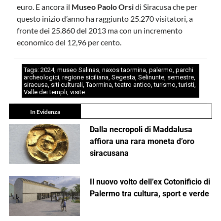
euro. E ancora il
Museo Paolo Orsi
di Siracusa che per
questo inizio d’anno ha raggiunto 25.270 visitatori, a
fronte dei 25.860 del 2013 ma con un incremento
economico del 12,96 per cento.
Tags:
2024
,
museo Salinas
,
naxos taormina
,
palermo
,
parchi
archeologici
,
regione siciliana
,
Segesta
,
Selinunte
,
semestre
,
siracusa
,
siti culturali
,
Taormina
,
teatro antico
,
turismo
,
turisti
,
Valle dei templi
,
visite
In Evidenza
Dalla necropoli di Maddalusa
affiora una rara moneta d’oro
siracusana
Il nuovo volto dell’ex Cotonificio di
Palermo tra cultura, sport e verde