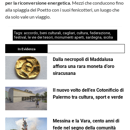
per la riconversione energetica.
Mezzi che conducono fino
alla spiaggia del Poetto con i suoi fenicotteri, un luogo che
da solo vale un viaggio.
Tags:
accordo
,
beni culturali
,
cagliari
,
cultura
,
federazione
,
festival
,
le vie dei tesori
,
monumenti aperti
,
sardegna
,
sicilia
In Evidenza
Dalla necropoli di Maddalusa
affiora una rara moneta d’oro
siracusana
Il nuovo volto dell’ex Cotonificio di
Palermo tra cultura, sport e verde
Messina e la Vara, cento anni di
fede nel segno della comunità