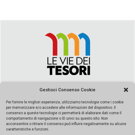
Via Duca della Verdura, 32 | Palermo
Gestisci Consenso Cookie
segreteria@leviedeitesori.it
info@leviedeitesori.it
Per fornire le migliori esperienze, utilizziamo tecnologie come i cookie
per memorizzare e/o accedere alle informazioni del dispositivo. Il
Direttore Responsabile
Marcello Barbaro
– Aut. del tribunale di
consenso a queste tecnologie ci permetterà di elaborare dati come il
Palermo n. 19 del 2017 iscrizione al roc numero 37003 Editore
comportamento di navigazione o ID unici su questo sito. Non
Porta Felice Srl. Sede legale: Via Libertà 93 – 90143 Palermo
acconsentire o ritirare il consenso può influire negativamente su alcune
Società iscritta alla Camera di Commercio di Palermo Ufficio
caratteristiche e funzioni.
Registro delle imprese di Palermo nr. REA 326823- P.I.