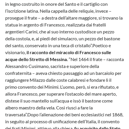
in legno costruito in onore del Santo e il cartiglio con
l’iscrizione latina. Nella cappella delle reliquie, invece –
prosegue il frate – a destra dell’altare maggiore, si trovano la
statua in argento di Francesco, realizzata dai fratelli
argentieri Carini, che al suo interno custodisce un pezzo
della costola, e, ai piedi del simulacro, un pezzo del bastone
del santo, conservato in una teca di cristallo”.Poetico e
visionario,
il racconto del miracolo di Francesco sulle
acque dello Stretto di Messina.
“Nel 1464 il frate – racconta
Alessandro Cusimano, sacrista e superiore della
confraternita – aveva chiesto passaggio ad un barcaiolo per
raggiungere Milazzo dalle coste calabresi e fondare lì il
primo convento dei Minimi. L’uomo, però, si era rifiutato, e
allora Francesco, per superare l’ostacolo del mare aperto,
distese il suo mantello sull’acqua e issò il bastone come
albero maestro della vela. Così riuscì a fare la
traversata”.Dopo l’alienazione dei beni ecclesiastici nel 1868,
in seguito al processo di unificazione dell’Italia, il convento
dei frati Minimi, attiguo alla chiesa,
fu acquisito dallo Stato