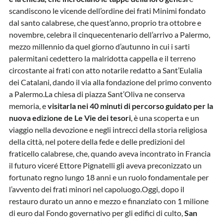
scandiscono le vicende dell’ordine dei frati Minimi fondato
dal santo calabrese, che quest’anno, proprio tra ottobre e
novembre, celebra il cinquecentenario dell’arrivo a Palermo,
mezzo millennio da quel giorno d’autunno in cui i sarti
palermitani cedettero la malridotta cappella e il terreno
circostante ai frati con atto notarile redatto a Sant’Eulalia
dei Catalani, dando il via alla fondazione del primo convento
a Palermo.La chiesa di piazza Sant’Oliva ne conserva
memoria, e
visitarla nei 40 minuti di percorso guidato per la
nuova edizione de Le Vie dei tesori
, è una scoperta e un
viaggio nella devozione e negli intrecci della storia religiosa
della città, nel potere della fede e delle predizioni del
fraticello calabrese, che, quando aveva incontrato in Francia
il futuro viceré Ettore Pignatelli gli aveva preconizzato un
fortunato regno lungo 18 anni e un ruolo fondamentale per
l’avvento dei frati minori nel capoluogo.Oggi, dopo il
restauro durato un anno e mezzo e finanziato con 1 milione
di euro dal Fondo governativo per gli edifici di culto,
San