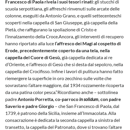
Francesco di Paola rivela i suoi tesori rinati:
gli stucchi di
scuola serpottiana, gli affreschi rinvenuti sulle arcate delle
colonne, eseguiti da Antonio Grano, e quelli settecenteschi
scoperti nella cappella di San Giuseppe, già cappella della
Pietà, che raffigurano la spoliazione di Cristo e
l’innalzamento della Croce.Ancora, gli interventi di recupero
hanno riportato alla luce
l’affresco dei Magi al cospetto di
Erode, precedentemente coperto da una tela, nella
cappella del Cuore di Gesù,
già cappella dedicata ai re
d’Oriente, e l’affresco di Gesù che si desta dal sepolcro, nella
cappella del Crocifisso. Infine i lavori di pulitura hanno fatto
riemergere la superficie in oro zecchino sulle volte che
sovrastano l’altare maggiore, dal 1934 rozzamente ricoperta
da una patina color pesca.“Ricordiamo anche – sottolinea
padre
Antonio Porretta, co-parroco
in solidum
, con padre
Saverio e padre Giorgio
– che San Francesco di Paola, dal
1739, è patrono della Sicilia, insieme all’Immacolata. Alla
consacrazione è dedicata la seconda cappella a sinistra del
transetto, la cappella del Patronato, dove si trovano l’altare