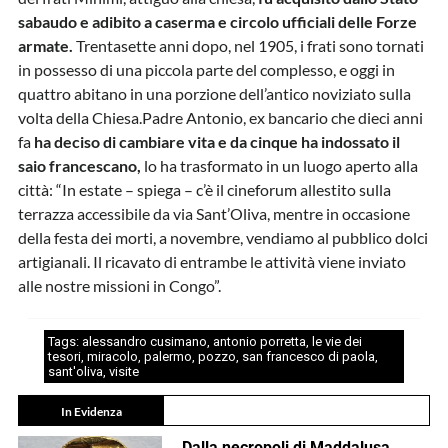
sabaudo e adibito a caserma e circolo ufficiali delle Forze
armate.
Trentasette anni dopo, nel 1905, i frati sono tornati
in possesso di una piccola parte del complesso, e oggi in
quattro abitano in una porzione dell’antico noviziato sulla
volta della Chiesa.Padre Antonio, ex bancario che dieci anni
fa
ha deciso di cambiare vita e da cinque ha indossato il
saio francescano,
lo ha trasformato in un luogo aperto alla
città: “In estate – spiega – c’è il cineforum allestito sulla
terrazza accessibile da via Sant’Oliva, mentre in occasione
della festa dei morti, a novembre, vendiamo al pubblico dolci
artigianali. Il ricavato di entrambe le attività viene inviato
alle nostre missioni in Congo”.
Tags:
alessandro cusimano
,
antonio porretta
,
le vie dei
tesori
,
miracolo
,
palermo
,
pozzo
,
san francesco di paola
,
sant'oliva
,
visite
In Evidenza
Dalla necropoli di Maddalusa