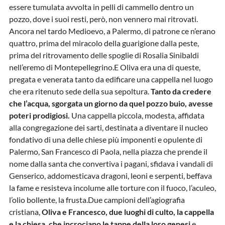
essere tumulata avvolta in pelli di cammello dentro un
pozzo, dove i suoi resti, però, non vennero mai ritrovati.
Ancora nel tardo Medioevo, a Palermo, di patrone ce n’erano
quattro, prima del miracolo della guarigione dalla peste,
prima del ritrovamento delle spoglie di Rosalia Sinibaldi
nell’eremo di Montepellegrino.E Oliva era una di queste,
pregata e venerata tanto da edificare una cappella nel luogo
che era ritenuto sede della sua sepoltura.
Tanto da credere
che l’acqua, sgorgata un giorno da quel pozzo buio, avesse
poteri prodigiosi.
Una cappella piccola, modesta, affidata
alla congregazione dei sarti, destinata a diventare il nucleo
fondativo di una delle chiese più imponenti e opulente di
Palermo, San Francesco di Paola, nella piazza che prende il
nome dalla santa che convertiva i pagani, sfidava i vandali di
Genserico, addomesticava dragoni, leoni e serpenti, beffava
la fame e resisteva incolume alle torture con il fuoco, l’aculeo,
l’olio bollente, la frusta.Due campioni dell’agiografia
cristiana,
Oliva e Francesco, due luoghi di culto, la cappella
e la chiesa, che incrociano le tappe della loro genesi
e