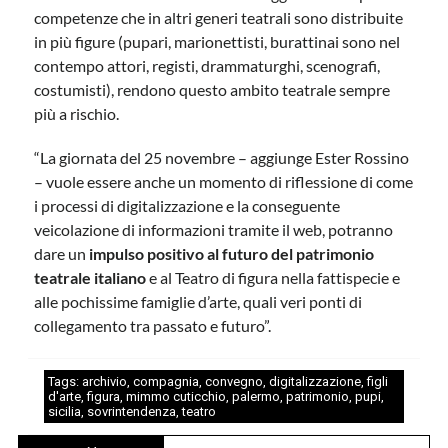
competenze che in altri generi teatrali sono distribuite
in più figure (pupari, marionettisti, burattinai sono nel
contempo attori, registi, drammaturghi, scenografi,
costumisti), rendono questo ambito teatrale sempre
più a rischio.
“La giornata del 25 novembre – aggiunge Ester Rossino
– vuole essere anche un momento di riflessione di come
i processi di digitalizzazione e la conseguente
veicolazione di informazioni tramite il web, potranno
dare un
impulso positivo al futuro del patrimonio
teatrale italiano
e al Teatro di figura nella fattispecie e
alle pochissime famiglie d’arte, quali veri ponti di
collegamento tra passato e futuro”.
Tags:
archivio
,
compagnia
,
convegno
,
digitalizzazione
,
figli
d'arte
,
figura
,
mimmo cuticchio
,
palermo
,
patrimonio
,
pupi
,
sicilia
,
sovrintendenza
,
teatro