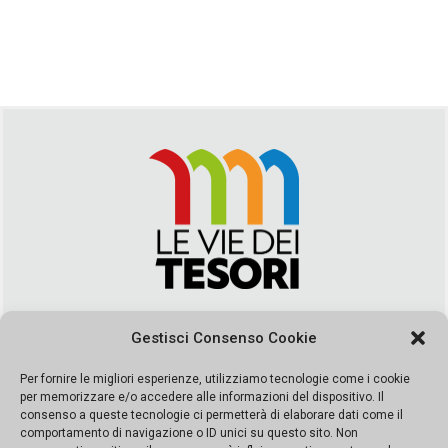
Via Duca della Verdura, 32 | Palermo
Gestisci Consenso Cookie
segreteria@leviedeitesori.it
info@leviedeitesori.it
Per fornire le migliori esperienze, utilizziamo tecnologie come i cookie
per memorizzare e/o accedere alle informazioni del dispositivo. Il
Direttore Responsabile
Marcello Barbaro
– Aut. del tribunale di
consenso a queste tecnologie ci permetterà di elaborare dati come il
Palermo n. 19 del 2017 iscrizione al roc numero 37003 Editore
comportamento di navigazione o ID unici su questo sito. Non