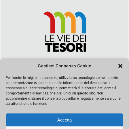
Via Duca della Verdura, 32 | Palermo
Gestisci Consenso Cookie
segreteria@leviedeitesori.it
info@leviedeitesori.it
Per fornire le migliori esperienze, utilizziamo tecnologie come i cookie
per memorizzare e/o accedere alle informazioni del dispositivo. Il
Direttore Responsabile
Marcello Barbaro
– Aut. del tribunale di
consenso a queste tecnologie ci permetterà di elaborare dati come il
Palermo n. 19 del 2017 iscrizione al roc numero 37003 Editore
comportamento di navigazione o ID unici su questo sito. Non
Porta Felice Srl. Sede legale: Via Libertà 93 – 90143 Palermo
acconsentire o ritirare il consenso può influire negativamente su alcune
Società iscritta alla Camera di Commercio di Palermo Ufficio
caratteristiche e funzioni.
Registro delle imprese di Palermo nr. REA 326823- P.I.
065228208251 Capitale 10000 euro IV
Accetta