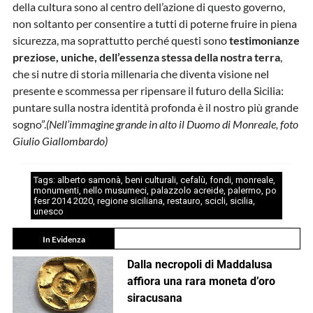
della cultura sono al centro dell’azione di questo governo,
non soltanto per consentire a tutti di poterne fruire in piena
sicurezza, ma soprattutto perché questi sono
testimonianze
preziose, uniche, dell’essenza stessa della nostra terra
,
che si nutre di storia millenaria che diventa visione nel
presente e scommessa per ripensare il futuro della Sicilia:
puntare sulla nostra identità profonda è il nostro più grande
sogno”.
(Nell’immagine grande in alto il Duomo di Monreale, foto
Giulio Giallombardo)
Tags:
alberto samonà
,
beni culturali
,
cefalù
,
fondi
,
monreale
,
monumenti
,
nello musumeci
,
palazzolo acreide
,
palermo
,
po
fesr 2014 2020
,
regione siciliana
,
restauro
,
scicli
,
sicilia
,
unesco
In Evidenza
Dalla necropoli di Maddalusa
affiora una rara moneta d’oro
siracusana