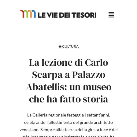
Salta
al
contenuto
◉ CULTURA
La lezione di Carlo
Scarpa a Palazzo
Abatellis: un museo
che ha fatto storia
La Galleria regionale festeggia i settant’anni,
celebrando l’allestimento del grande architetto
veneziano. Sempre alla ricerca della giusta luce e del
migliore spazio per valorizzare le opere d’arte, ha