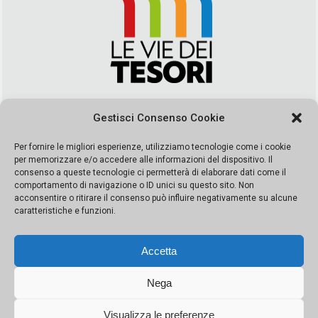
Via Duca della Verdura, 32 | Palermo
Gestisci Consenso Cookie
segreteria@leviedeitesori.it
info@leviedeitesori.it
Per fornire le migliori esperienze, utilizziamo tecnologie come i cookie
per memorizzare e/o accedere alle informazioni del dispositivo. Il
Direttore Responsabile
Marcello Barbaro
– Aut. del tribunale di
consenso a queste tecnologie ci permetterà di elaborare dati come il
Palermo n. 19 del 2017 iscrizione al roc numero 37003 Editore
comportamento di navigazione o ID unici su questo sito. Non
Porta Felice Srl. Sede legale: Via Libertà 93 – 90143 Palermo
acconsentire o ritirare il consenso può influire negativamente su alcune
Società iscritta alla Camera di Commercio di Palermo Ufficio
caratteristiche e funzioni.
Registro delle imprese di Palermo nr. REA 326823- P.I.
065228208251 Capitale 10000 euro IV
Accetta
Nega
Visualizza le preferenze