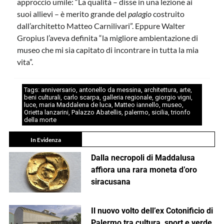
approccio umile: “La qualità – disse in una lezione ai
suoi allievi – è merito grande del
palagio
costruito
dall’architetto Matteo Carnilivari”. Eppure Walter
Gropius l’aveva definita “la migliore ambientazione di
museo che mi sia capitato di incontrare in tutta la mia
vita”.
Tags:
anniversario
,
antonello da messina
,
architettura
,
arte
,
beni culturali
,
carlo scarpa
,
galleria regionale
,
giorgio vigni
,
luce
,
maria Maddalena de luca
,
Matteo iannello
,
museo
,
Orietta lanzarini
,
Palazzo Abatellis
,
palermo
,
sicilia
,
trionfo
della morte
In Evidenza
Dalla necropoli di Maddalusa
affiora una rara moneta d’oro
siracusana
Il nuovo volto dell’ex Cotonificio di
Palermo tra cultura, sport e verde