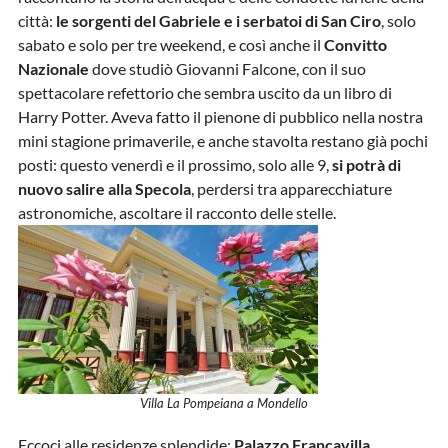
città:
le sorgenti del Gabriele e i serbatoi di San Ciro
, solo
sabato e solo per tre weekend, e così anche il
Convitto
Nazionale
dove studiò Giovanni Falcone, con il suo
spettacolare refettorio che sembra uscito da un libro di
Harry Potter. Aveva fatto il pienone di pubblico nella nostra
mini stagione primaverile, e anche stavolta restano già pochi
posti: questo venerdì e il prossimo, solo alle 9,
si potrà di
nuovo salire alla Specola
, perdersi tra apparecchiature
astronomiche, ascoltare il racconto delle stelle.
Villa La Pompeiana a Mondello
Eccoci alle residenze splendide:
Palazzo Francavilla