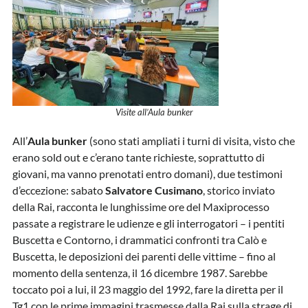
Visite all’Aula bunker
All’
Aula bunker
(sono stati ampliati i turni di visita, visto che
erano sold out e c’erano tante richieste, soprattutto di
giovani, ma vanno prenotati entro domani), due testimoni
d’eccezione: sabato
Salvatore Cusimano
, storico inviato
della Rai, racconta le lunghissime ore del Maxiprocesso
passate a registrare le udienze e gli interrogatori – i pentiti
Buscetta e Contorno, i drammatici confronti tra Calò e
Buscetta, le deposizioni dei parenti delle vittime – fino al
momento della sentenza, il 16 dicembre 1987. Sarebbe
toccato poi a lui, il 23 maggio del 1992, fare la diretta per il
Tg1 con le prime immagini trasmesse dalla Rai sulla strage di