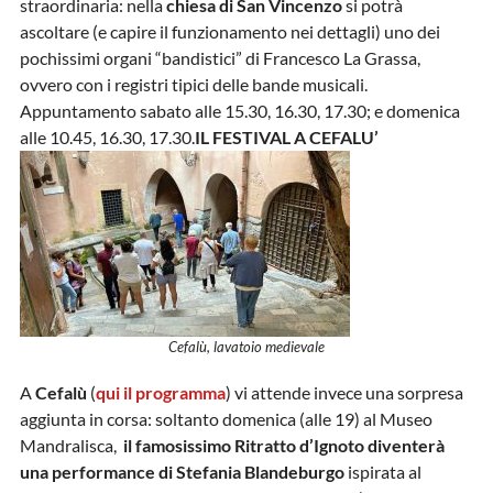
straordinaria: nella
chiesa di San Vincenzo
si potrà
ascoltare (e capire il funzionamento nei dettagli) uno dei
pochissimi organi “bandistici” di Francesco La Grassa,
ovvero con i registri tipici delle bande musicali.
Appuntamento sabato alle 15.30, 16.30, 17.30; e domenica
alle 10.45, 16.30, 17.30.
IL FESTIVAL A CEFALU’
Cefalù, lavatoio medievale
A
Cefalù
(
qui il programma
) vi attende invece una sorpresa
aggiunta in corsa: soltanto domenica (alle 19) al Museo
Mandralisca,
il famosissimo Ritratto d’Ignoto
diventerà
una performance di Stefania Blandeburgo
ispirata al