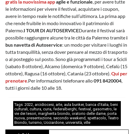
gratis la nuovissima app
agile e funzionale
, per avere tutte
le informazioni per vivere il festival, acquistare i coupon,
avere in tempo reale le notifiche sull’ultimora. La prima app
che rende fruibile in modo innovativo il patrimonio di
Palermo.
I TOUR DI AUTOSERVICE
Durante il festival sarà
possibile raggiungere alcune tra le città da Palermo tramite
i
bus navetta di Autoservice
: un modo per visitare i luoghi in
tutta tranquillità, senza dover pensare al mezzo di trasporto
o al posteggio sul posto. Sono già programmati i tour a Scicli
(sabato 8 ottobre), Alcamo (domenica 9 ottobre), Cefalù (15
ottobre), Ragusa (16 ottobre), Catania (23 ottobre).
Qui per
prenotare
.Per informazioni telefonare allo
091 8420004
,
tutti i giorni dalle 10 alle 18.
Tags:
2022
,
arcidiocesi
,
arte
,
aula bunker
,
banca d'italia
,
beni
culturali
,
cultura
,
curia
,
federalberghi
,
festival
,
gasometro
,
le
vie dei tesori
,
margherita biondo
,
oratorio delle dame
,
porta
nuova
,
presentazione
,
secondo weekend
,
spettacolo
,
Teatro
Biondo
,
turismo
,
Ucciardone
,
università
,
ville