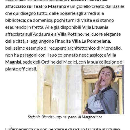
affacciato sul Teatro Massimo
è un gioiello creato dal Basile
che qui disegnò tutto, dalle boiserie agli arredi alla
biblioteca: da domenica, pochi turni di visita e si stanno
esaurendo in fretta. Alle già disponibili
Villa Lituania
affacciata sull’Addaura e a
Villa Pottino
, nel cuore elegante
della città, si aggiungono l’inedita
Villa La Pompeiana
,
bellissimo esempio di recupero architettonico di Mondello,
non ha paragoni con il suo colonnato neoclassico; e
Villa
Magnisi
, sede dell’Ordine dei Medici, con la sua collezione di
piante officinali.
Stefania Blandeburgo nei panni di Margheritina
Un’esperienza da non perdere è di sicuro la visita al
rifugio