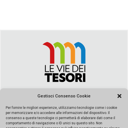
Via Duca della Verdura, 32 | Palermo
Gestisci Consenso Cookie
segreteria@leviedeitesori.it
info@leviedeitesori.it
Per fornire le migliori esperienze, utilizziamo tecnologie come i cookie
per memorizzare e/o accedere alle informazioni del dispositivo. Il
Direttore Responsabile
Marcello Barbaro
– Aut. del tribunale di
consenso a queste tecnologie ci permetterà di elaborare dati come il
Palermo n. 19 del 2017 iscrizione al roc numero 37003 Editore
comportamento di navigazione o ID unici su questo sito. Non
Porta Felice Srl. Sede legale: Via Libertà 93 – 90143 Palermo