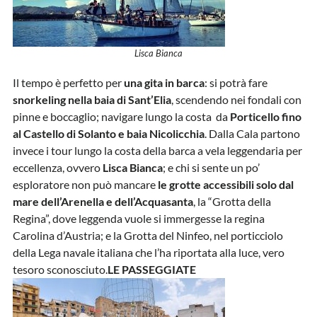
Lisca Bianca
Il tempo è perfetto per
una gita in barca
: si potrà fare
snorkeling nella baia di Sant’Elia
, scendendo nei fondali con
pinne e boccaglio; navigare lungo la costa da
Porticello fino
al Castello di Solanto e baia Nicolicchia
. Dalla Cala partono
invece i tour lungo la costa della barca a vela leggendaria per
eccellenza, ovvero
Lisca Bianca
; e chi si sente un po’
esploratore non può mancare
le grotte accessibili solo dal
mare dell’Arenella e dell’Acquasanta
, la “Grotta della
Regina”, dove leggenda vuole si immergesse la regina
Carolina d’Austria; e la Grotta del Ninfeo, nel porticciolo
della Lega navale italiana che l’ha riportata alla luce, vero
tesoro sconosciuto.
LE PASSEGGIATE