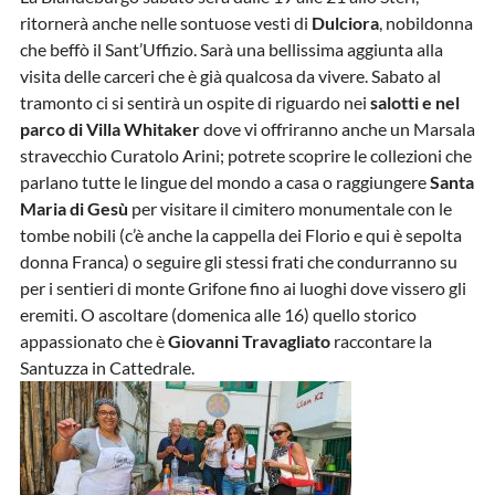
ritornerà anche nelle sontuose vesti di
Dulciora
, nobildonna
che beffò il Sant’Uffizio. Sarà una bellissima aggiunta alla
visita delle carceri che è già qualcosa da vivere. Sabato al
tramonto ci si sentirà un ospite di riguardo nei
salotti e nel
parco di Villa Whitaker
dove vi offriranno anche un Marsala
stravecchio Curatolo Arini; potrete scoprire le collezioni che
parlano tutte le lingue del mondo a casa o raggiungere
Santa
Maria di Gesù
per visitare il cimitero monumentale con le
tombe nobili (c’è anche la cappella dei Florio e qui è sepolta
donna Franca) o seguire gli stessi frati che condurranno su
per i sentieri di monte Grifone fino ai luoghi dove vissero gli
eremiti. O ascoltare (domenica alle 16) quello storico
appassionato che è
Giovanni Travagliato
raccontare la
Santuzza in Cattedrale.