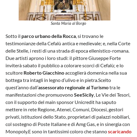
Santa Maria al Borgo
Sotto il
parco urbano della Rocca
, si trovano le
testimonianze della Cefalù antica e medievale; e, nella Corte
delle Stelle, i resti di una strada di epoca ellenistico-romana.
Due artisti aprono i loro studi: il pittore Giuseppe Forte
inviterà sabato il pubblico a colorare scorci di Cefalù; e lo
scultore
Roberto Giacchino
accoglierà domenica nella sua
bottega tra intagli in legno d’ulivo e in pietra.Scelto
quest’anno dall’
assessorato regionale al Turismo
tra le
manifestazioni che promuovono
SeeSicily
, Le Vie dei Tesori,
con il supporto del main sponsor Unicredit ha saputo
mettere in rete Regione, Atenei, Comuni, Diocesi, gestori
privati, istituzioni dello Stato, proprietari di palazzi nobiliari,
col sostegno di Poste Italiane e di Amg Gas, e in sinergia con
Monopoly.E sono in tantissimi coloro che stanno
scaricando