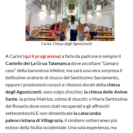
Carini, Chiesa degli Agonizzanti
A Carini (
qui il programma
) a farla da padrone è sempre il
Castello dei La Grua Talamanca
dove ascoltare “L’amaro
caso” della baronessa infelice; ma sarà una vera sorpresa il
bellissimo oratorio di stucco del Santissimo Sacramento,
oppure i preziosismi rococò e i festoni dorati della
chiesa
degli Agonizzanti
, vero colpo d’occhio;
la chiesa delle Anime
Sante
, la prima Matrice, colma di stucchi; o Maria Santissima
del Rosario dove sono stati recuperati e gli affreschi
settecenteschi.E non dimenticate
la catacomba
paleocristiana di Villagrazia
, il cimitero sotterraneo più
esteso della Sicilia occidentale. Una sola esperienza, ma