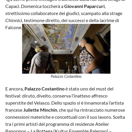
Capaci. Domenica toccherà a
Giovanni Paparcuri
,
strettissimo collaboratore dei giudici, scampato alla strage
Chinnici, testimone diretto, dei successi e della lacrime di
Falcone.
Palazzo Costantino
E ancora,
Palazzo Costantino
è stato uno dei must del
festival: diruto, divelto, conserva l’inatteso affresco
superstite del Velasco. Dello spazio si è innamorata l’artista
francese
Juliette Minchin
, che qui ha rintracciato numerose
connessioni materiche e concettuali con il suo lavoro. Scelta
tra i primi artisti del programma di residenze Atelier
Panormos – La Bottega (Kultur Ensemble Palermo) –