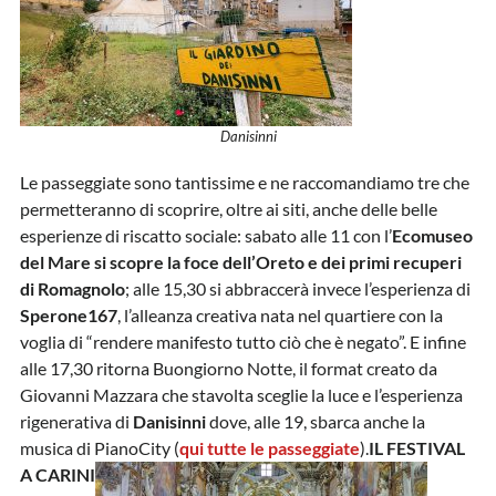
Danisinni
Le passeggiate sono tantissime e ne raccomandiamo tre che
permetteranno di scoprire, oltre ai siti, anche delle belle
esperienze di riscatto sociale: sabato alle 11 con l’
Ecomuseo
del Mare si scopre la foce dell’Oreto e dei primi recuperi
di Romagnolo
; alle 15,30 si abbraccerà invece l’esperienza di
Sperone167
, l’alleanza creativa nata nel quartiere con la
voglia di “rendere manifesto tutto ciò che è negato”. E infine
alle 17,30 ritorna Buongiorno Notte, il format creato da
Giovanni Mazzara che stavolta sceglie la luce e l’esperienza
rigenerativa di
Danisinni
dove, alle 19, sbarca anche la
musica di PianoCity (
qui tutte le passeggiate
).
IL FESTIVAL
A CARINI