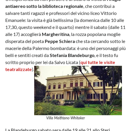
antiaereo sotto la biblioteca regionale
, che contribuì a
salvare tanti ragazzi e professori del vicino liceo Vittorio
Emanuele: la visita è già bellissima (la domenica dalle 10 alle
17,30, questo weekend e il quarto) mentre il sabato (dalle 11
alle 17) accoglierà
Margheritina
, la rozza popolana moglie
disperata del poeta
Peppe Schiera
che sta cercando sotto le
macerie della Palermo bombardata: è uno dei personaggi più
belli e sentiti creati da
Stefania Blandeburgo
, e il testo fu
scritto proprio per lei da Salvo Licata (
qui tutte le visite
teatralizzate
).
Villa Malfitano Whitaker
La Blandeburgo sabato sera dalle 19 alle 21 allo Steri,