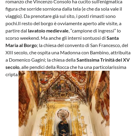
romanzo che Vincenzo Consolo ha cucito sull’enigmatica
figura che sorride sorniona dalla tela (e che da sola vale il
viaggio). Da prenotare già sul sito, i posti rimasti sono
pochi.Il resto del borgo è ovviamente aperto alle visite, a
partire dal
lavatoio medievale
, “campione di ingressi” lo
scorso weekend. Ma anche gli interni sontuosi di
Santa
Maria al Borgo
; la chiesa del convento di San Francesco, del
XIII secolo, che ospita una Madonna con Bambino, attribuita
a Domenico Gagini; la chiesa della
Santissima Trinità del XV
secolo
, alle pendici della Rocca che ha una particolarissima
cripta.