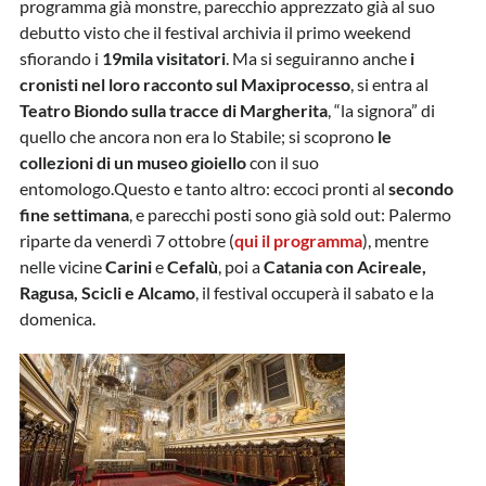
programma già monstre, parecchio apprezzato già al suo
debutto visto che il festival archivia il primo weekend
sfiorando i
19mila visitatori
. Ma si seguiranno anche
i
cronisti nel loro racconto sul Maxiprocesso
, si entra al
Teatro Biondo sulla tracce di Margherita
, “la signora” di
quello che ancora non era lo Stabile; si scoprono
le
collezioni di un museo gioiello
con il suo
entomologo.Questo e tanto altro: eccoci pronti al
secondo
fine settimana
, e parecchi posti sono già sold out: Palermo
riparte da venerdì 7 ottobre (
qui il programma
), mentre
nelle vicine
Carini
e
Cefalù
, poi a
Catania con Acireale,
Ragusa, Scicli e Alcamo
, il festival occuperà il sabato e la
domenica.