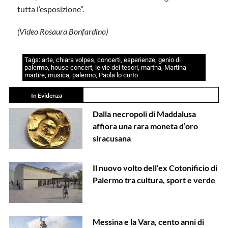
tutta l’esposizione”.
(Video Rosaura Bonfardino)
Tags:
arte
,
chiara volpes
,
concerti
,
esperienze
,
genio di
palermo
,
house concert
,
le vie dei tesori
,
martha
,
Martina
martire
,
musica
,
palermo
,
Paola lo curto
In Evidenza
Dalla necropoli di Maddalusa
affiora una rara moneta d’oro
siracusana
Il nuovo volto dell’ex Cotonificio di
Palermo tra cultura, sport e verde
Messina e la Vara, cento anni di