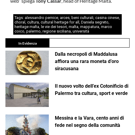
web” spiega
Tony Cassar
, head of Heritage Malta.
Tags:
alessandro pernice
,
arces
,
beni culturali
,
casina cinese
,
choral
,
cultura
,
cultural heritage for all
,
Daniela segreto
,
heritage malta
,
le vie dei tesori
,
malta
,
mappatura
,
marco
coico
,
palermo
,
regione siciliana
,
università
In Evidenza
Dalla necropoli di Maddalusa
affiora una rara moneta d’oro
siracusana
Il nuovo volto dell’ex Cotonificio di
Palermo tra cultura, sport e verde
Messina e la Vara, cento anni di
fede nel segno della comunità