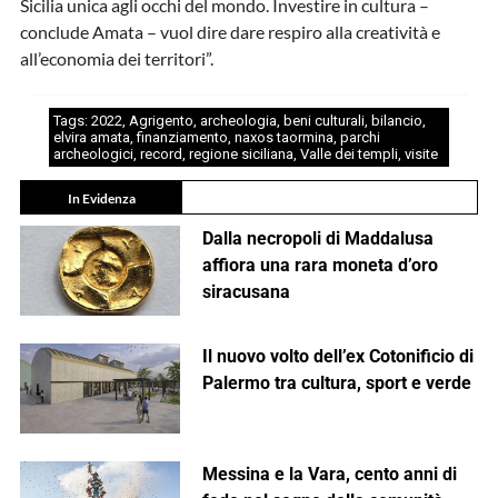
Sicilia unica agli occhi del mondo. Investire in cultura –
conclude Amata – vuol dire dare respiro alla creatività e
all’economia dei territori”.
Tags:
2022
,
Agrigento
,
archeologia
,
beni culturali
,
bilancio
,
elvira amata
,
finanziamento
,
naxos taormina
,
parchi
archeologici
,
record
,
regione siciliana
,
Valle dei templi
,
visite
In Evidenza
Dalla necropoli di Maddalusa
affiora una rara moneta d’oro
siracusana
Il nuovo volto dell’ex Cotonificio di
Palermo tra cultura, sport e verde
Messina e la Vara, cento anni di