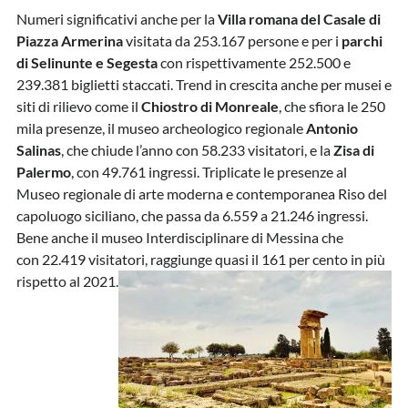
Numeri significativi anche per la
Villa romana del Casale di
Piazza Armerina
visitata da 253.167 persone e per i
parchi
di Selinunte e Segesta
con rispettivamente 252.500 e
239.381 biglietti staccati. Trend in crescita anche per musei e
siti di rilievo come il
Chiostro di Monreale
, che sfiora le 250
mila presenze, il museo archeologico regionale
Antonio
Salinas
, che chiude l’anno con 58.233 visitatori, e la
Zisa di
Palermo
, con 49.761 ingressi. Triplicate le presenze al
Museo regionale di arte moderna e contemporanea Riso del
capoluogo siciliano, che passa da 6.559 a 21.246 ingressi.
Bene anche il museo Interdisciplinare di Messina che
con 22.419 visitatori, raggiunge quasi il 161 per cento in più
rispetto al 2021.