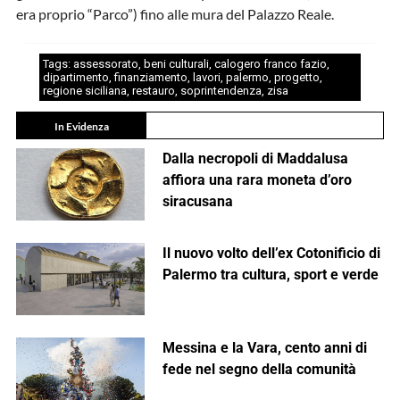
era proprio “Parco”) fino alle mura del Palazzo Reale.
Tags:
assessorato
,
beni culturali
,
calogero franco fazio
,
dipartimento
,
finanziamento
,
lavori
,
palermo
,
progetto
,
regione siciliana
,
restauro
,
soprintendenza
,
zisa
In Evidenza
Dalla necropoli di Maddalusa
affiora una rara moneta d’oro
siracusana
Il nuovo volto dell’ex Cotonificio di
Palermo tra cultura, sport e verde
Messina e la Vara, cento anni di
fede nel segno della comunità