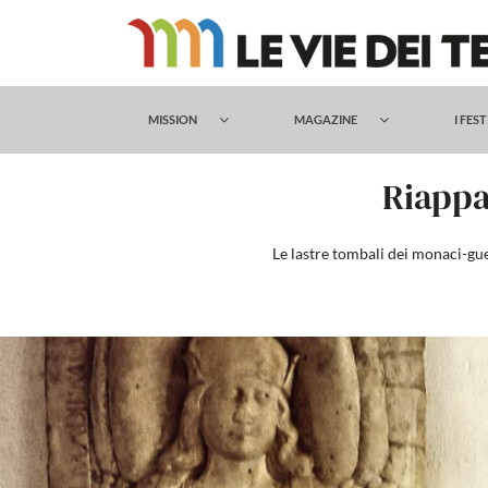
Salta
al
contenuto
MISSION
MAGAZINE
I FES
Riappa
Le lastre tombali dei monaci-gue