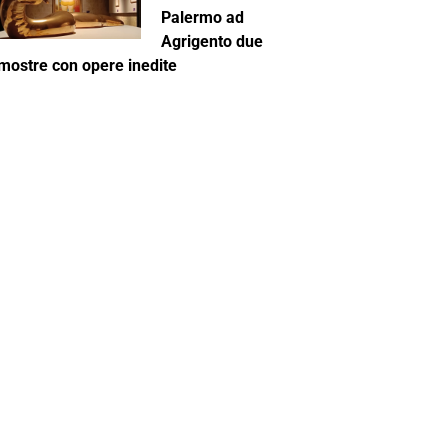
Palermo ad
Agrigento due
mostre con opere inedite