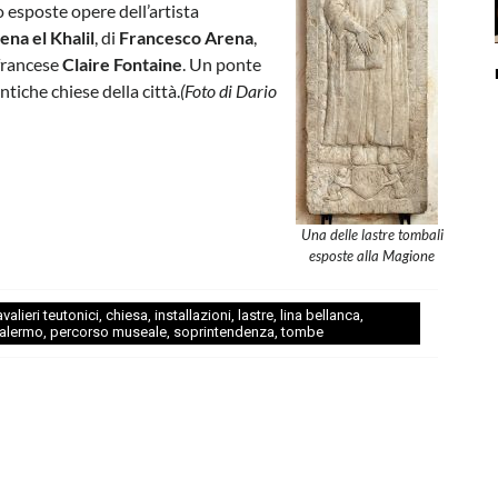
o esposte opere dell’artista
ena el Khalil
, di
Francesco Arena
,
 francese
Claire Fontaine
. Un ponte
ntiche chiese della città.
(Foto di Dario
Una delle lastre tombali
esposte alla Magione
valieri teutonici
,
chiesa
,
installazioni
,
lastre
,
lina bellanca
,
alermo
,
percorso museale
,
soprintendenza
,
tombe