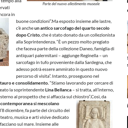
l tempo alla
Parte del nuovo allestimento museale
rvati
ncora in
buone condizioni”.
Ma esposto insieme alle lastre,
c’è anche
un antico sarcofago del quarto secolo
dopo Cristo
, che è stato donato da un collezionista
alla Soprintendenza. “È un pezzo molto pregiato
che faceva parte della collezione Daneo, famiglia di
antiquari palermitani – aggiunge Reginella – un
sarcofago in tufo proveniente dalla Sardegna, che
adesso potrà essere ammirato in questo nuovo
percorso di visita”. Intanto, proseguono nel
estauro e consolidamento.
“Stiamo lavorando per cercare di
lineato la soprintendente
Lina Bellanca
– si tratta, all’interno,
sterno al prospetto che si affaccia sul chiostro”.
Così, da
lla contemporanea si mescolano
ll’8 dicembre, fa parte del circuito dei
 teatro, musica e arti visive dedicato
affacciano sul mare. Insieme alle