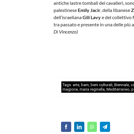
antiche lastre tombali dei cavalieri, son
palestinese
Emily Jacir
, della libanese
Z
dell’israeliana
Gili Lavy
e del collettivo
tra passato e presente in una delle più a
Di Vincenzo)
Tags:
arte
,
bam
,
beni culturali
,
Biennale
,
ca
magione
,
maria reginella
,
Mediterraneo
,
p