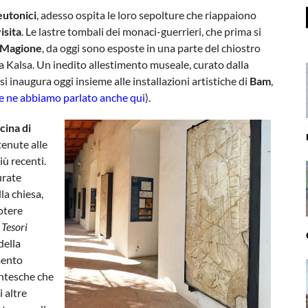
eutonici
, adesso ospita le loro sepolture che riappaiono
isita
. Le lastre tombali dei monaci-guerrieri, che prima si
a Magione
, da oggi sono esposte in una parte del chiostro
la Kalsa. Un inedito allestimento museale, curato dalla
 si inaugura oggi insieme alle installazioni artistiche di
Bam
,
e ne abbiamo parlato anche qui
).
cina di
tenute alle
iù recenti.
urate
la chiesa,
otere
 Tesori
 della
mento
entesche che
i altre