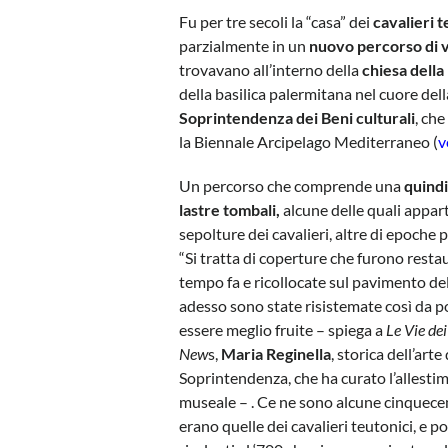
Fu per tre secoli la “casa” dei
cavalieri t
parzialmente in un
nuovo percorso di v
trovavano all’interno della
chiesa dell
della basilica palermitana nel cuore del
Soprintendenza dei Beni culturali
, che
la Biennale Arcipelago Mediterraneo (
v
Un percorso che comprende una
quindi
lastre tombali,
alcune delle quali appar
sepolture dei cavalieri, altre di epoche p
“Si tratta di coperture che furono resta
tempo fa e ricollocate sul pavimento del
adesso sono state risistemate così da p
essere meglio fruite – spiega a
Le Vie dei
New
s,
Maria Reginella
, storica dell’arte
Soprintendenza, che ha curato l’allesti
museale – . Ce ne sono alcune cinquec
erano quelle dei cavalieri teutonici, e po