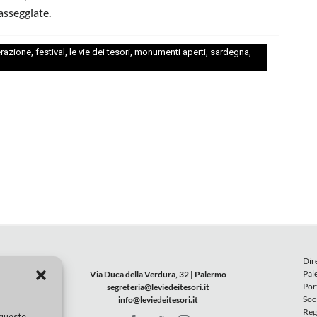
passeggiate.
razione
,
festival
,
le vie dei tesori
,
monumenti aperti
,
sardegna
,
Dir
Pal
Via Duca della Verdura, 32 | Palermo
Por
segreteria@leviedeitesori.it
Soc
info@leviedeitesori.it
Reg