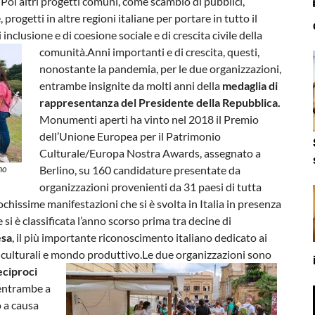
. Poi altri progetti comuni, come scambio di pubblici,
ogetti in altre regioni italiane per portare in tutto il
inclusione e di coesione sociale e di crescita civile della
comunità.
Anni importanti e di crescita, questi,
nonostante la pandemia, per le due organizzazioni,
entrambe insignite da molti anni della
medaglia di
rappresentanza del Presidente della Repubblica.
Monumenti aperti ha vinto nel 2018 il Premio
dell’Unione Europea per il Patrimonio
Culturale/Europa Nostra Awards, assegnato a
mo
Berlino, su 160 candidature presentate da
organizzazioni provenienti da 31 paesi di tutta
pochissime manifestazioni che si è svolta in Italia in presenza
si è classificata l’anno scorso prima tra decine di
esa
, il più importante riconoscimento italiano dedicato ai
ni culturali e mondo produttivo.
Le due organizzazioni sono
eciproci
 entrambe a
 a causa