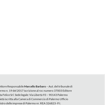
ettore Responsabile
Marcello Barbaro
– Aut. del tribunale di
ermo n. 19 del 2017 iscrizione al roc numero 37003 Editore
ta Felice Srl. Sede legale: Via Libertà 93 – 90143 Palermo
ietà iscritta alla Camera di Commercio di Palermo Ufficio
istro delle imprese di Palermo nr. REA 326823- P.I.