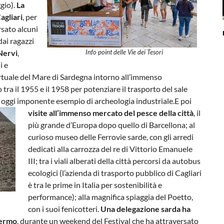
ggio).
La
agliari
, per
rsato alcuni
dai ragazzi
Nervi
,
Info point delle Vie dei Tesori
i e
portuale del Mare di Sardegna intorno all’immenso
 tra il 1955 e il 1958 per potenziare il trasporto del sale
e oggi imponente esempio di archeologia industriale.
E poi
visite all’immenso mercato del pesce della città
, il
più grande d’Europa dopo quello di Barcellona; al
curioso museo delle Ferrovie sarde, con gli arredi
dedicati alla carrozza del re di Vittorio Emanuele
III; tra i viali alberati della città percorsi da autobus
ecologici (l’azienda di trasporto pubblico di Cagliari
è tra le prime in Italia per sostenibilità e
performance); alla magnifica spiaggia del Poetto,
con i suoi fenicotteri.
Una delegazione sarda ha
lermo
, durante un weekend del Festival che ha attraversato