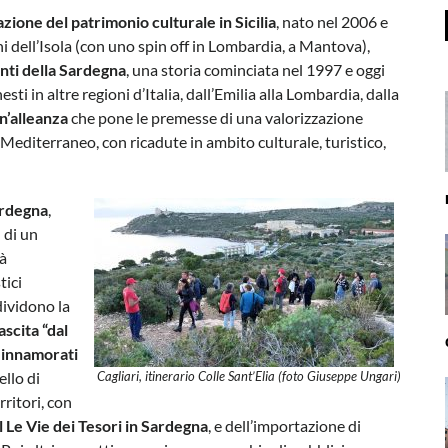
zione del patrimonio culturale in Sicilia
, nato nel 2006 e
hi dell’Isola (con uno spin off in Lombardia, a Mantova),
nti della Sardegna
, una storia cominciata nel 1997 e oggi
nesti in altre regioni d’Italia, dall’Emilia alla Lombardia, dalla
n’alleanza
che pone le premesse di una valorizzazione
 Mediterraneo, con ricadute in ambito culturale, turistico,
Sardegna
,
 di un
tà
tici
dividono la
ascita “dal
i innamorati
ello di
Cagliari, itinerario Colle Sant’Elia (foto Giuseppe Ungari)
rritori, con
l Le Vie dei Tesori in Sardegna
, e dell’importazione di