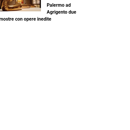
Palermo ad
Agrigento due
mostre con opere inedite