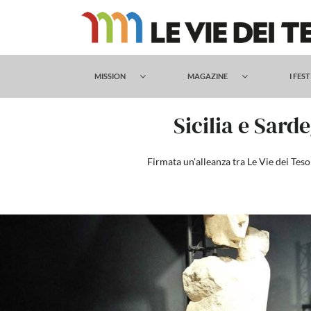
Salta
al
contenuto
MISSION
MAGAZINE
I FES
Sicilia e Sard
Firmata un'alleanza tra Le Vie dei Teso