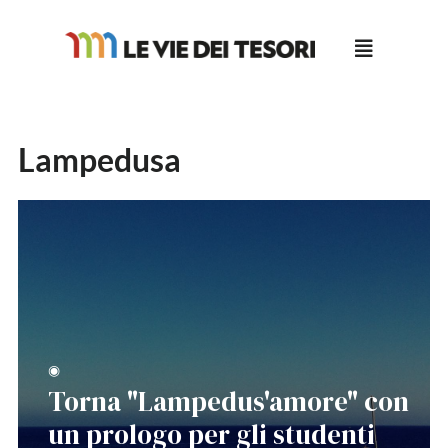
Salta
al
contenuto
Lampedusa
◉
Torna "Lampedus'amore" con
un prologo per gli studenti