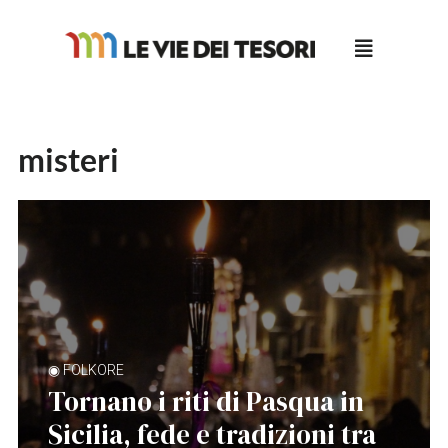
Salta
al
contenuto
misteri
◉ FOLKORE
Tornano i riti di Pasqua in
Sicilia, fede e tradizioni tra