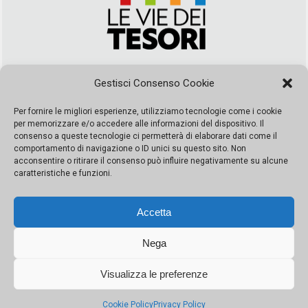
Via Duca della Verdura, 32 | Palermo
Gestisci Consenso Cookie
segreteria@leviedeitesori.it
info@leviedeitesori.it
Per fornire le migliori esperienze, utilizziamo tecnologie come i cookie
per memorizzare e/o accedere alle informazioni del dispositivo. Il
Direttore Responsabile
Marcello Barbaro
– Aut. del tribunale di
consenso a queste tecnologie ci permetterà di elaborare dati come il
Palermo n. 19 del 2017 iscrizione al roc numero 37003 Editore
comportamento di navigazione o ID unici su questo sito. Non
Porta Felice Srl. Sede legale: Via Libertà 93 – 90143 Palermo
acconsentire o ritirare il consenso può influire negativamente su alcune
Società iscritta alla Camera di Commercio di Palermo Ufficio
caratteristiche e funzioni.
Registro delle imprese di Palermo nr. REA 326823- P.I.
065228208251 Capitale 10000 euro IV
Accetta
Nega
Visualizza le preferenze
© Copyright Porta Felice | Le Vie dei Tesori. Tutti i diritti riservati |
Privacy Policy
|
Cookie Policy
Privacy Policy
Made by:
Kappaelle Comunicazione