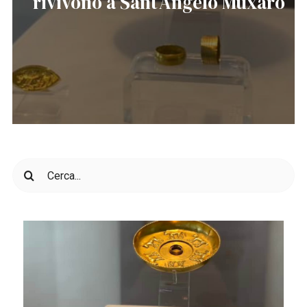
rivivono a Sant’Angelo Muxaro
Cerca
per: