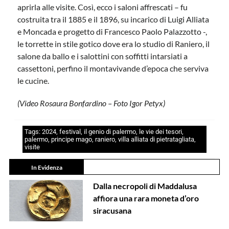
aprirla alle visite. Così, ecco i saloni affrescati – fu
costruita tra il 1885 e il 1896, su incarico di Luigi Alliata
e Moncada e progetto di Francesco Paolo Palazzotto -,
le torrette in stile gotico dove era lo studio di Raniero, il
salone da ballo e i salottini con soffitti intarsiati a
cassettoni, perfino il montavivande d’epoca che serviva
le cucine.
(Video Rosaura Bonfardino – Foto Igor Petyx)
Tags:
2024
,
festival
,
il genio di palermo
,
le vie dei tesori
,
palermo
,
principe mago
,
raniero
,
villa alliata di pietratagliata
,
visite
In Evidenza
Dalla necropoli di Maddalusa
affiora una rara moneta d’oro
siracusana