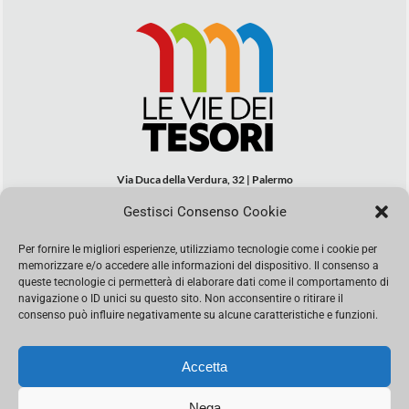
Via Duca della Verdura, 32 | Palermo
segreteria@leviedeitesori.it
Gestisci Consenso Cookie
info@leviedeitesori.it
Per fornire le migliori esperienze, utilizziamo tecnologie come i cookie per
Direttore Responsabile
Marcello Barbaro
– Aut. del tribunale di
memorizzare e/o accedere alle informazioni del dispositivo. Il consenso a
Palermo n. 19 del 2017 iscrizione al roc numero 37003 Editore
queste tecnologie ci permetterà di elaborare dati come il comportamento di
Porta Felice Srl. Sede legale: Via Libertà 93 – 90143 Palermo
navigazione o ID unici su questo sito. Non acconsentire o ritirare il
Società iscritta alla Camera di Commercio di Palermo Ufficio
consenso può influire negativamente su alcune caratteristiche e funzioni.
Registro delle imprese di Palermo nr. REA 326823- P.I.
065228208251 Capitale 10000 euro IV
Accetta
Nega