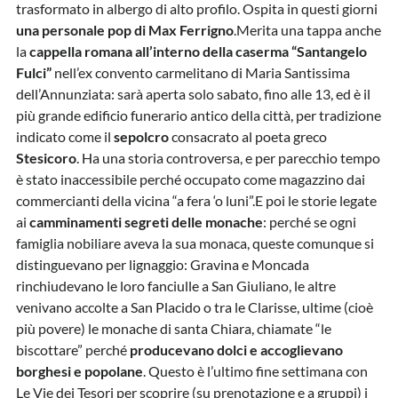
trasformato in albergo di alto profilo. Ospita in questi giorni
una personale pop di Max Ferrigno
.Merita una tappa anche
la
cappella romana all’interno della caserma “Santangelo
Fulci”
nell’ex convento carmelitano di Maria Santissima
dell’Annunziata: sarà aperta solo sabato, fino alle 13, ed è il
più grande edificio funerario antico della città, per tradizione
indicato come il
sepolcro
consacrato al poeta greco
Stesicoro
. Ha una storia controversa, e per parecchio tempo
è stato inaccessibile perché occupato come magazzino dai
commercianti della vicina “a fera ‘o luni”.E poi le storie legate
ai
camminamenti segreti delle monache
: perché se ogni
famiglia nobiliare aveva la sua monaca, queste comunque si
distinguevano per lignaggio: Gravina e Moncada
rinchiudevano le loro fanciulle a San Giuliano, le altre
venivano accolte a San Placido o tra le Clarisse, ultime (cioè
più povere) le monache di santa Chiara, chiamate “le
biscottare” perché
producevano dolci e accoglievano
borghesi e popolane
. Questo è l’ultimo fine settimana con
Le Vie dei Tesori per scoprire (su prenotazione e a gruppi) i