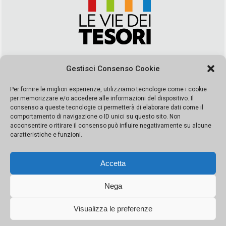
Via Duca della Verdura, 32 | Palermo
Gestisci Consenso Cookie
segreteria@leviedeitesori.it
info@leviedeitesori.it
Per fornire le migliori esperienze, utilizziamo tecnologie come i cookie
per memorizzare e/o accedere alle informazioni del dispositivo. Il
Direttore Responsabile
Marcello Barbaro
– Aut. del tribunale di
consenso a queste tecnologie ci permetterà di elaborare dati come il
Palermo n. 19 del 2017 iscrizione al roc numero 37003 Editore
comportamento di navigazione o ID unici su questo sito. Non
Porta Felice Srl. Sede legale: Via Libertà 93 – 90143 Palermo
acconsentire o ritirare il consenso può influire negativamente su alcune
Società iscritta alla Camera di Commercio di Palermo Ufficio
caratteristiche e funzioni.
Registro delle imprese di Palermo nr. REA 326823- P.I.
065228208251 Capitale 10000 euro IV
Accetta
Nega
Visualizza le preferenze
© Copyright Porta Felice | Le Vie dei Tesori. Tutti i diritti riservati |
Privacy Policy
|