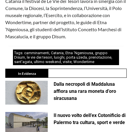
Catania il festival de Le Vie dei Tesori lavora in sinergia con il
Comune, la Diocesi, la Soprintendenza, l’Università, il Polo
museale regionale, l’Esercito, e in collaborazione con
Wondertime, partner del progetto, le guide di Etna
‘Ngeniousa, gli studenti dell’Istituto Concetto Marchesi di
Mascalucia, e il gruppo Disum.
Tags:
camminamenti
,
Catania
,
Etna ‘Ngeniousa
,
gruppo
Disum
,
le vie dei tesori
,
luoghi
,
porta uzeda
,
prenotazione
,
sant'agata
,
ultimo weekend
,
visite
,
Wondertime
In Evidenza
Dalla necropoli di Maddalusa
affiora una rara moneta d’oro
siracusana
Il nuovo volto dell’ex Cotonificio di
Palermo tra cultura, sport e verde