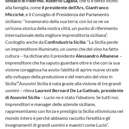
sindaco di Palermo, Roberto Lagalla,
che si è detto vicino
alla famiglia, come
il presidente dell’Ars, Gianfranco
Miccichè
, e il Consiglio di Presidenza del Parlamento
siciliano: “Innamorato della sua terra, con lui se ne va
un’icona storica della nostra città, un punto di riferimento
internazionale della migliore imprenditoria siciliana”.
Cordoglio anche da
Confindustria Sicilia
: “La Sicilia perde
un imprenditore illuminato, un uomo che del vino ha fatto
cultura – ha dichiarato il presidente
Alessandro Albanese
–
imprenditore che ha saputo guardare oltre e che con la sua
visione coraggiosa ha avuto l’abilità di aprire nuove strade
allo sviluppo della produzione e del mercato del vino in
Sicilia”.“Assovini Sicilia è nata grazie alla visione di tre grandi
uomini – rileva
Laurent Bernard De La Gatinais, presidente
di Assovini Sicilia
– Lucio ne è stato l’ideatore. Se tutti noi,
imprenditori e manager delle aziende siciliane,
rappresentiamo con forza e prestigio la Sicilia vitivinicola nel
mondo intero è perché abbiamo raccolto l’eredità e gli
insegnamenti di grandi uomini e maestri come Lucio”.