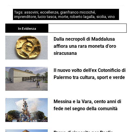
Tags:
assovini
,
eccellenze
,
gianfranco micciché
,
imprenditore
,
lucio tasca
,
morte
,
roberto lagalla
,
sicilia
,
vino
In Evidenza
Dalla necropoli di Maddalusa
affiora una rara moneta d’oro
siracusana
Il nuovo volto dell’ex Cotonificio di
Palermo tra cultura, sport e verde
Messina e la Vara, cento anni di
fede nel segno della comunità