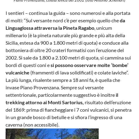
Piano Provenzana, colata lavica del 2002 (foto Antonio Schembri)
I sentieri – continua la guida – sono numerosi e alla portata
di molti: “Sul versante nord c’è per esempio quello che
da
Linguaglossa attraversa la Pineta Ragabo
, unicum
millenario (è la pineta naturale più grande e più alta della
Sicilia, estesa da 900 a 1.800 metri di quota) e conduce alla
bottoniera di oltre 20 crateri formatisi con l’eruzione del
2002. Si sale da 1.800 a 2.100 metri di quota, si cammina sui
bordi di questi coni e
si possono osservare molte ‘bombe’
vulcaniche
(frammenti di lava solidificati) e colate laviche”.
La più lunga, risalente sempre a 18 anni fa, è quella che
invase Piano Provenzana. Sempre sul versante
settentrionale, particolarmente suggestivo è inoltre
il
trekking attorno ai Monti Sartorius,
risultato dell’eruzione
del 1869: prima di fiancheggiare i 7 coni vulcanici, si penetra
in un grande bosco di betulle e si sfiora l’ingresso di una
caverna (non accessibile).