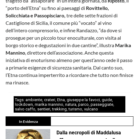
tragitto da “assaporare” in un’intera giornata, da
Riposto
, il
“porto dell’Etna” su fino ai paesaggi di
Rovittello,
Solicchiata e Passopisciaro,
tre delle sette frazioni di
Castiglione di Sicilia, il comune più “vocato” al vino
dell’intero comprensorio, e infine Randazzo, “da dove si
prosegue per un piccolo tour enoculturale, con visita al
borgo storico e degustazioni in due cantine”, illustra
Marika
Mannino
, direttore dell’associazione. Anche questa
iniziativa di enoturismo almeno per quest’anno cede il passo
a primarie esigenze di sicurezza sanitaria. Dal canto suo,
l’Etna continua imperterrito a ricordare che tutto non finisce
ma rinasce.
Tags:
ambiente
,
crateri
,
Etna
,
giuseppe la favoci
,
guide
,
lockdown
,
marika mannino
,
natura
,
parco
,
passeggiate
,
salvo caffo
,
sentieri
,
trekking
,
turismo
,
vulcano
In Evidenza
Dalla necropoli di Maddalusa