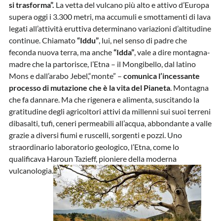
si trasforma”.
La vetta del vulcano più alto e attivo d’Europa
supera oggi i 3.300 metri, ma accumuli e smottamenti di lava
legati all’attività eruttiva determinano variazioni d’altitudine
continue. Chiamato
“Iddu”
, lui, nel senso di padre che
feconda nuova terra, ma anche
“Idda”
, vale a dire montagna-
madre che la partorisce, l’Etna – il Mongibello, dal latino
Mons e dall’arabo Jebel,“monte” –
comunica l’incessante
processo di mutazione che è la vita del Pianeta
. Montagna
che fa dannare. Ma che rigenera e alimenta, suscitando la
gratitudine degli agricoltori attivi da millenni sui suoi terreni
dibasalti, tufi, ceneri permeabili all’acqua, abbondante a valle
grazie a diversi fiumi e ruscelli, sorgenti e pozzi. Uno
straordinario laboratorio geologico, l’Etna, come lo
qualificava Haroun Tazieff, pioniere della moderna
vulcanologia.