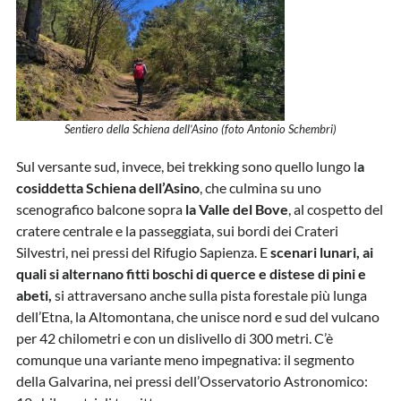
Sentiero della Schiena dell’Asino (foto Antonio Schembri)
Sul versante sud, invece, bei trekking sono quello lungo l
a
cosiddetta Schiena dell’Asino
, che culmina su uno
scenografico balcone sopra
la Valle del Bove
, al cospetto del
cratere centrale e la passeggiata, sui bordi dei Crateri
Silvestri, nei pressi del Rifugio Sapienza. E
scenari lunari, ai
quali si alternano fitti boschi di querce e distese di pini e
abeti,
si attraversano anche sulla pista forestale più lunga
dell’Etna, la Altomontana, che unisce nord e sud del vulcano
per 42 chilometri e con un dislivello di 300 metri. C’è
comunque una variante meno impegnativa: il segmento
della Galvarina, nei pressi dell’Osservatorio Astronomico: