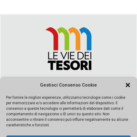
Via Duca della Verdura, 32 | Palermo
Gestisci Consenso Cookie
segreteria@leviedeitesori.it
info@leviedeitesori.it
Per fornire le migliori esperienze, utilizziamo tecnologie come i cookie
per memorizzare e/o accedere alle informazioni del dispositivo. Il
Direttore Responsabile
Marcello Barbaro
– Aut. del tribunale di
consenso a queste tecnologie ci permetterà di elaborare dati come il
Palermo n. 19 del 2017 iscrizione al roc numero 37003 Editore
comportamento di navigazione o ID unici su questo sito. Non
Porta Felice Srl. Sede legale: Via Libertà 93 – 90143 Palermo
acconsentire o ritirare il consenso può influire negativamente su alcune
Società iscritta alla Camera di Commercio di Palermo Ufficio
caratteristiche e funzioni.
Registro delle imprese di Palermo nr. REA 326823- P.I.
065228208251 Capitale 10000 euro IV