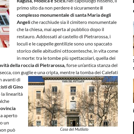
Ragusa, Modica e Scicli.
Nel capoluogo nisseno, il
primo sito da non perdere è sicuramente
il
complesso monumentale di santa Maria degli
Angeli
che racchiude sia il cimitero monumentale
che la chiesa, mai aperta al pubblico dopo il
restauro. Addossati al castello di Pietrarossa, i
loculi e le cappelle gentilizie sono uno spaccato
storico delle abitudini ottocentesche, in vita come
in morte: tra le tombe più spettacolari, quella dei
vità della roccia di Pietrarossa,
forse un’antica stanza del
tasecca, con guglie e una cripta, mentre la tomba dei Calefati
n avanti di
cisti di Gino
la linearità
alche
rovincia
ha aperto
to un
 non può
Casa del Mutilato