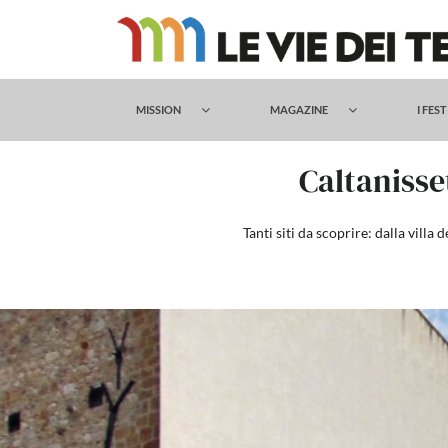
Salta
al
contenuto
MISSION
MAGAZINE
I FES
Caltanisset
Tanti siti da scoprire: dalla villa