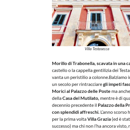
Villa Testasecca
Morillo di Trabonella, scavata in una ca
castello o la cappella gentilizia dei Tes
vanta un peristilio a colonne.
Balziamo i
un secolo per rintracciare
gli impeti fas
Morici al Palazzo delle Poste
ma anche 
della
Casa del Mutilato,
mentre è di qu
decennio precedente il
Palazzo della P
con splendidi affreschi.
L’anno scorso 
per la prima volta
Villa Grazia
(ed è sta
successo) ma chi non l’ha ancora visto,