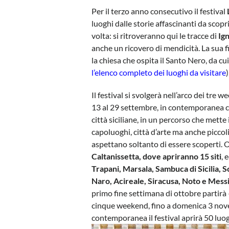
Per il terzo anno consecutivo il festival
luoghi dalle storie affascinanti da scop
volta: si ritroveranno qui le tracce di
Ign
anche un ricovero di mendicità. La sua fi
la chiesa che ospita il Santo Nero, da cu
l’elenco completo dei luoghi da visitare
)
Il festival si svolgerà nell’arco dei tre w
13 al 29 settembre, in contemporanea c
città siciliane, in un percorso che mette
capoluoghi, città d’arte ma anche piccol
aspettano soltanto di essere scoperti. O
Caltanissetta, dove apriranno 15 siti
, 
Trapani, Marsala, Sambuca di Sicilia, S
Naro, Acireale, Siracusa, Noto e Mess
primo fine settimana di ottobre partirà 
cinque weekend, fino a domenica 3 nov
contemporanea il festival aprirà 50 luo