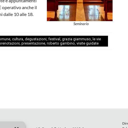
visite e appuntamenti
 È operativo anche il
i dalle 10 alle 18.
Seminario
omune
,
cultura
,
degustazioni
,
festival
,
grazia giammuso
,
le vie
prenotazioni
,
presentazione
,
roberto gambino
,
visite guidate
Dir