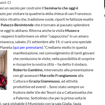
ucci. Ci
si un secolo per costruire il
Seminario che oggi è
zio per visitare la quadreria della chiesa di san Francesco:
o ritratto che, tradizione vuole, riporti le fattezze esatte
”
Palazzo Benintende
che è tornato al passato splendore
he oggi lo abitano. Ritorna anche la visita
Museo e
 seppero trasformare un elisir “cappuccino” in un amaro
estasecca, sabato 21 settembre alle 19, ci sarà una speciale
 Planeta (
qui per prenotare
).
“Crediamo molto in questa
manifestazione, nel coinvolgimento di tanti giovani
che conducono le visite, nella possibilità di scoprire
e riscoprire la nostra città – ha detto il sindaco,
Roberto Gambino
, intervenuto alla presentazione
con gli assessori
Marcello Frangiamone
alla
Cultura e
Grazia Giammusso
, ad attività
produttive ed eventi -. Sono stato sempre un
fruitore delle Vie dei Tesori sia a Caltanissetta che
a Palermo. Sottolineo che per la prima volta le
, sarà visitabile il Municipio con la sala Gialla, l’aula