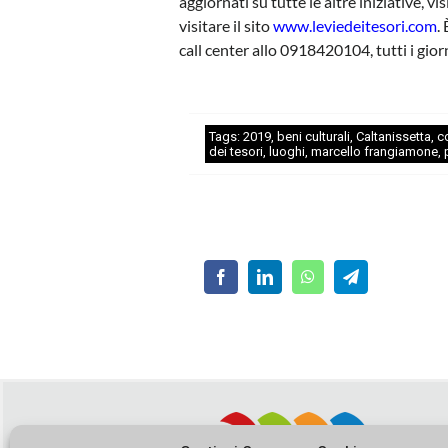
aggiornati su tutte le altre iniziative, 
visitare il sito
www.leviedeitesori.com
.
call center allo 0918420104, tutti i giorn
Tags:
2019
,
beni culturali
,
Caltanissetta
,
c
dei tesori
,
luoghi
,
marcello frangiamone
,