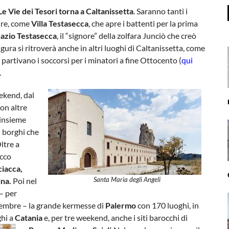
Le Vie dei Tesori torna a Caltanissetta
. Saranno tanti i
rire, come
Villa Testasecca
, che apre i battenti per la prima
azio Testasecca
, il “signore” della zolfara Junciò che creò
gura si ritroverà anche in altri luoghi di Caltanissetta, come
i partivano i soccorsi per i minatori a fine Ottocento (
qui
.
eekend, dal
on altre
 insieme
i borghi che
ltre a
ecco
ciacca,
Santa Maria degli Angeli
ina.
Poi nel
– per
embre – la grande kermesse di
Palermo
con 170 luoghi, in
ghi a
Catania
e, per tre weekend, anche i siti barocchi di