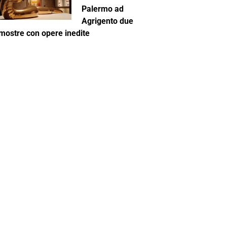
Palermo ad
Agrigento due
mostre con opere inedite