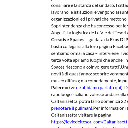
consiliare e la stanza del sindaco. I citt
lavorano le istituzioni e vengono assunte
organizzazioni ed i privati che mettono a
Soprintendenza che ha concesso per le v
Angeli”. La logistica de Le Vie dei Tesori
Creative Spaces
– guidata da
Eros Di 
basta collegarsi alla loro pagina Facebook
sentiamo ormai a casa – interviene il vi
terza volta apriamo luoghi che anche i n
Spaces riescono a coinvolgere tutti”.
Una
novità di quest’anno: scoprire veramente
museo diffuso; ma comodamente,
in pu
Palermo
(
ve ne abbiamo parlato qui
). 
capoluogo siciliano volesse andare alla 
Caltanissetta, potrà farlo domenica 22 
prenotare il pullman
).Per informazioni s
Caltanissetta visitare la pagina
https://leviedeitesori.com/Caltanissett