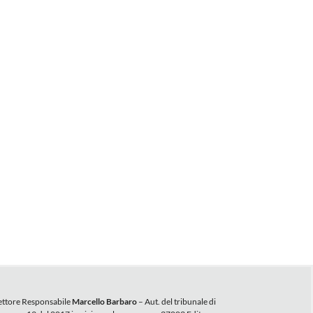
ettore Responsabile
Marcello Barbaro
– Aut. del tribunale di