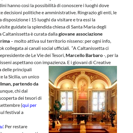
adini hanno così la possibilità di conoscere i luoghi dove
 decisioni politiche e amministrative. Ringrazio gli enti, le
 disposizione i 15 luoghi da visitare e tra essi la
isite guidate la splendida chiesa di Santa Maria degli
 a Caltanissetta è curata dalla
giovane associazione
Prima
– molto attiva sul territorio nisseno: per ogni info,
 collegata ai canali social ufficiali. “A Caltanissetta ci
cepresidente de Le Vie dei Tesori,
Marcello Barbaro
-, per la
isseni aspettano con impazienza. E i giovani di Creative
 delle principali
 la Sicilia, un unico
llman, partendo da
Dunque, chi dal
scoperta dei tesori di
settembre (
qui per
ul festival a
a/
. Per restare