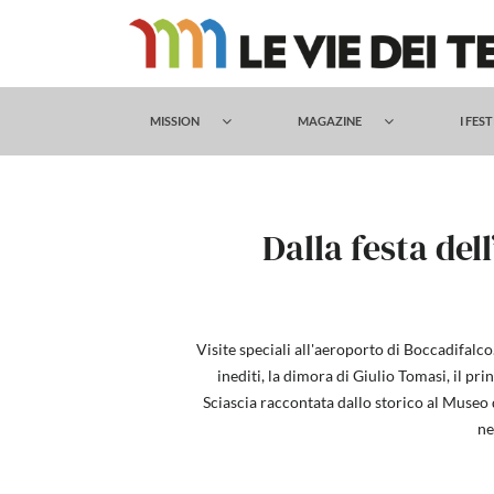
Salta
al
contenuto
MISSION
MAGAZINE
I FES
Dalla festa del
Visite speciali all'aeroporto di Boccadifalco
inediti, la dimora di Giulio Tomasi, il pr
Sciascia raccontata dallo storico al Museo d
ne