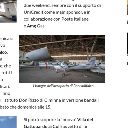
due weekend, sempre con il supporto di
UniCredit
come main sponsor, e in
collaborazione con
Poste Italiane
e
Amg
Gas
.
enica si
ovo
alco
,
la
e, che
tutti i
da
itari.
L’hangar dell’aeroporto di Boccadifalco
l’inno
l’istituto Don Rizzo di Ciminna in versione banda; i
abato che domenica alle 15.
Si potrà scoprire la “nuova”
Villa del
Gattopardo ai Colli
oggetto di un