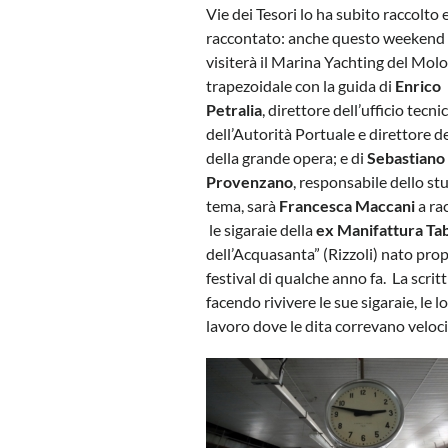
Vie dei Tesori lo ha subito raccolto 
raccontato: anche questo weekend 
visiterà il Marina Yachting del Mol
trapezoidale con la guida di
Enrico
Petralia
, direttore dell’ufficio tecni
dell’Autorità Portuale e direttore de
della grande opera; e di
Sebastiano
Provenzano
, responsabile dello st
tema, sarà
Francesca Maccani
a ra
le sigaraie della
ex Manifattura Ta
dell’Acquasanta” (Rizzoli) nato prop
festival di qualche anno fa. La scrit
facendo rivivere le sue sigaraie, le l
lavoro dove le dita correvano veloci 