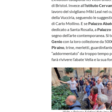
di Bristol. Invece all’
Istituto Cerva
lavoro del sivigliano Miki Leal nel c
della Vucciria, seguendo le suggestion
di Carlo Mollino. E se
Palazzo Abate
dedicato a Santa Rosalia, a
Palazzo 
segno dell’arte contemporanea. Si t
Genio
con la loro collezione da 5000
Piraino
, trine, merletti, guardinfant
“addormentato” da troppo tempo per
farà rivivere l’abate Vella e la sua 
Visite a Palazzo Sclafani (foto Igor P