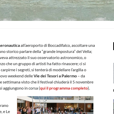
’Aeronautica
all’aeroporto di Boccadifalco, ascoltare una
 uno storico parlare della “grande impostura” del Vella;
 aveva attrezzato il suo osservatorio astronomico, o
o che un gruppo di artisti ha fatto rinascere; ci si
 carpirne i segreti, si tenterà di modellare l’argilla o
nuovo weekend delle
Vie dei Tesori
a Palermo
– da
e settimana visto che il festival chiuderà il 5 novembre
si aggiungono in corsa (
qui il programma completo
).
mbrano
, e Le