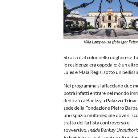
Villa Lampedusa (foto Igor Petyx
Strozzi e al colonnello ungherese T
le residenza era ospedale; è un altro
Jules e Maia Regis, sotto un bellissi
Nel programma si affacciano due mo
potrà infatti entrare nel mondo im
dedicato a Banksy a
Palazzo Trinac
sede della Fondazione Pietro Barbar
uno spazio multimediale dove si sco
tratto dell’artista controverso e
sovversivo.
Inside Banksy Unauthori
Exhibition
catapulta nei vicoli unde