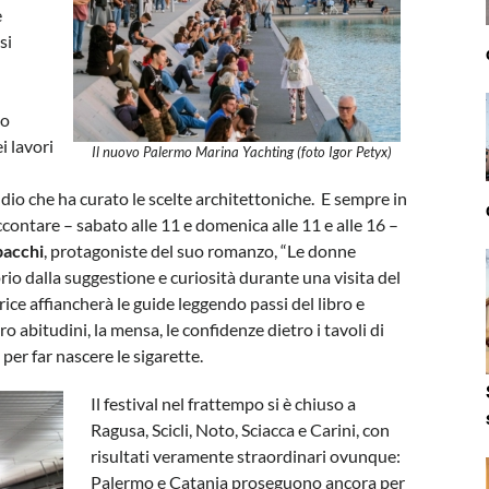
e
si
o
co
i lavori
Il nuovo Palermo Marina Yachting (foto Igor Petyx)
udio che ha curato le scelte architettoniche. E sempre in
ccontare – sabato alle 11 e domenica alle 11 e alle 16 –
bacchi
, protagoniste del suo romanzo, “Le donne
rio dalla suggestione e curiosità durante una visita del
trice affiancherà le guide leggendo passi del libro e
oro abitudini, la mensa, le confidenze dietro i tavoli di
per far nascere le sigarette.
Il festival nel frattempo si è chiuso a
Ragusa, Scicli, Noto, Sciacca e Carini, con
risultati veramente straordinari ovunque:
Palermo e Catania proseguono ancora per