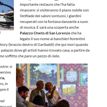
importante restauro che l’ha fatta
rinascere: si visiteranno il piano nobile con
l’enfilade dei saloni sontuosi, i giardini
recuperati con la fontana danzante a suon
di musica. E sarà una scoperta anche
)
Palazzo Oneto di San Lorenzo
che ha
legato il suo nome ai banchieri fiorentini
ukory (braccio destro di Garibaldi) che qui morì quando
 palazzo dove gli artisti hanno trovato casa, a partire da
mo soffitto che pare un pezzo di cielo.
stre: si
mersivo
ria
,
o, in
pre il
zed
rground