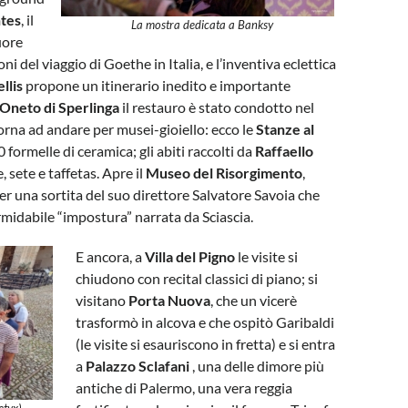
ntes
, il
La mostra dedicata a Banksy
uore
i del viaggio di Goethe in Italia, e l’inventiva eclettica
llis
propone un itinerario inedito e importante
Oneto di Sperlinga
il restauro è stato condotto nel
orna ad andare per musei-gioiello: ecco le
Stanze al
 formelle di ceramica; gli abiti raccolti da
Raffaello
e, sete e taffetas. Apre il
Museo del Risorgimento
,
 una sortita del suo direttore Salvatore Savoia che
formidabile “impostura” narrata da Sciascia.
E ancora, a
Villa del Pigno
le visite si
chiudono con recital classici di piano; si
visitano
Porta Nuova
, che un vicerè
trasformò in alcova e che ospitò Garibaldi
(le visite si esauriscono in fretta) e si entra
a
Palazzo Sclafani
, una delle dimore più
antiche di Palermo, una vera reggia
etyx)