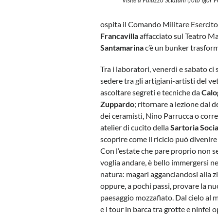
ospita il Comando Militare Esercito
Francavilla
affacciato sul Teatro Ma
Santamarina
c’è un bunker trasform
Tra i laboratori, venerdì e sabato ci 
sedere tra gli artigiani-artisti del ve
ascoltare segreti e tecniche da
Calo
Zuppardo
; ritornare a lezione dal 
dei ceramisti, Nino Parrucca o corre
atelier di cucito della
Sartoria Soci
scoprire come il riciclo può divenire 
Con l’estate che pare proprio non s
voglia andare, è bello immergersi ne
natura: magari agganciandosi alla zi
oppure, a pochi passi, provare la nu
paesaggio mozzafiato. Dal cielo al m
e i tour in barca tra grotte e ninfei 