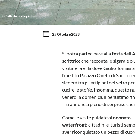
La Villa del Gattopardo
25 Ottobre 2023
Si potrà partecipare alla
festa dell
scrittrice che racconta le sigaraie o
visitare la villa dove Giulio Tomasi
l’inedito Palazzo Oneto di San Lorenz
siederà tra gli artigiani del vetro per
cucire le stoffe. Insomma, questo 
venerdì a domenica, il penultimo fin
– si annuncia pieno di sorprese che 
Come le visite guidate al
neonato
waterfront
: cittadini e turisti se
aver riconquistato un pezzo di cuore