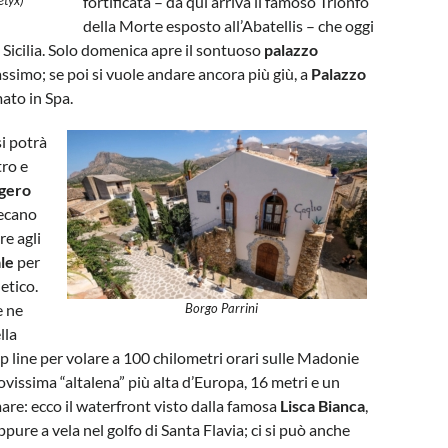
fortificata – da qui arriva il famoso Trionfo
della Morte esposto all’Abatellis – che oggi
 Sicilia. Solo domenica apre il sontuoso
palazzo
ssimo; se poi si vuole andare ancora più giù, a
Palazzo
ato in Spa.
si potrà
tro e
gero
decano
re agli
ale
per
etico.
e ne
Borgo Parrini
lla
p line per volare a 100 chilometri orari sulle Madonie
ovissima “altalena” più alta d’Europa, 16 metri e un
are: ecco il waterfront visto dalla famosa
Lisca Bianca
,
oppure a vela nel golfo di Santa Flavia; ci si può anche