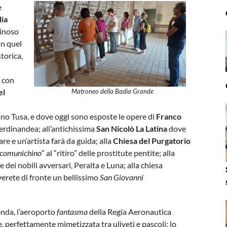
e
ia
ginoso
n quel
torica,
a con
el
Matroneo della Badia Grande
no Tusa, e dove oggi sono esposte le opere di
Franco
Ferdinandea; all’antichissima
San Nicolò La Latina
dove
e e un’artista farà da guida; alla
Chiesa del Purgatorio
comunichino
” al “ritiro” delle prostitute pentite; alla
e dei nobili avversari, Peralta e Luna; alla chiesa
verete di fronte un bellissimo
San Giovanni
enda, l’aeroporto
fantasma
della Regia Aeronautica
 perfettamente mimetizzata tra uliveti e pascoli: lo