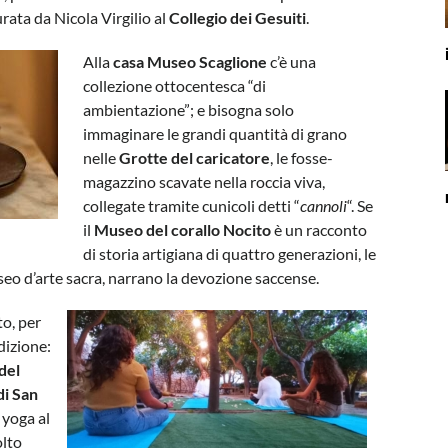
ata da Nicola Virgilio al
Collegio dei Gesuiti
.
Alla
casa Museo Scaglione
c’è una
collezione ottocentesca “di
ambientazione”; e bisogna solo
immaginare le grandi quantità di grano
nelle
Grotte del caricatore
, le fosse-
magazzino scavate nella roccia viva,
collegate tramite cunicoli detti “
cannoli
“. Se
il
Museo del corallo Nocito
è un racconto
di storia artigiana di quattro generazioni, le
useo d’arte sacra, narrano la devozione saccense.
to, per
dizione:
 del
di San
i yoga al
olto