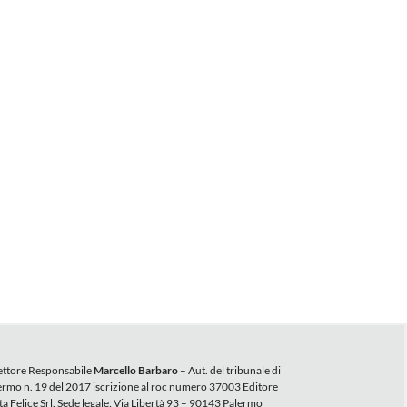
ettore Responsabile
Marcello Barbaro
– Aut. del tribunale di
ermo n. 19 del 2017 iscrizione al roc numero 37003 Editore
ta Felice Srl. Sede legale: Via Libertà 93 – 90143 Palermo