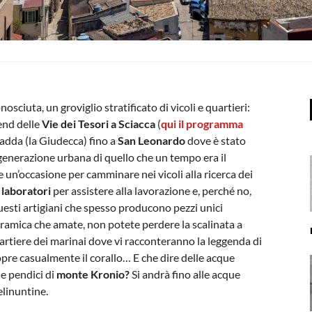
osciuta, un groviglio stratificato di vicoli e quartieri:
end delle
Vie dei Tesori a Sciacca
(
qui il programma
 Cadda (la Giudecca) fino a
San Leonardo
dove è stato
igenerazione urbana di quello che un tempo era il
e un’occasione per camminare nei vicoli alla ricerca dei
 laboratori
per assistere alla lavorazione e, perché no,
uesti artigiani che spesso producono pezzi unici
a ceramica che amate, non potete perdere la scalinata a
artiere dei marinai dove vi racconteranno la leggenda di
opre casualmente il corallo… E che dire delle acque
e pendici di
monte Kronio?
Si andrà fino alle acque
elinuntine.