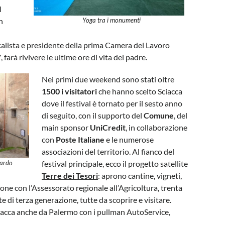
l
n
Yoga tra i monumenti
,
acalista e presidente della prima Camera del Lavoro
, farà rivivere le ultime ore di vita del padre.
Nei primi due weekend sono stati oltre
1500 i visitatori
che hanno scelto Sciacca
dove il festival è tornato per il sesto anno
di seguito, con il supporto del
Comune
, del
main sponsor
UniCredit
, in collaborazione
con
Poste Italiane
e le numerose
associazioni del territorio. Al fianco del
nardo
festival principale, ecco il progetto satellite
Terre dei Tesori
: aprono cantine, vigneti,
azione con l’Assessorato regionale all’Agricoltura, trenta
e di terza generazione, tutte da scoprire e visitare.
ciacca anche da Palermo con i pullman AutoService,
.