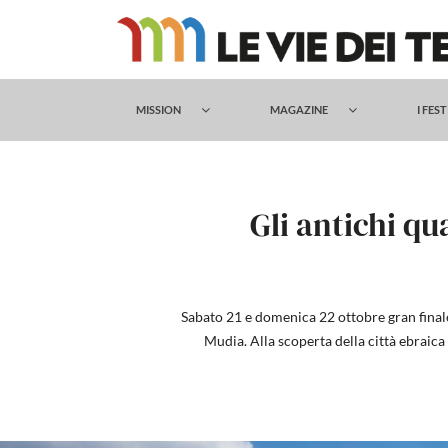
Salta
al
contenuto
MISSION
MAGAZINE
I FES
Gli antichi qua
Sabato 21 e domenica 22 ottobre gran finale d
Mudia. Alla scoperta della città ebraica