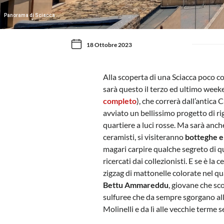
Panorama di Sciacca
18 Ottobre 2023
Alla scoperta di una Sciacca poco con
sarà questo il terzo ed ultimo week
completo
), che correrà dall’antica
avviato un bellissimo progetto di r
quartiere a luci rosse. Ma sarà anch
ceramisti, si visiteranno
botteghe e
magari carpire qualche segreto di q
ricercati dai collezionisti. E se è l
zigzag di mattonelle colorate nel qu
Bettu Ammareddu
, giovane che sc
sulfuree che da sempre sgorgano all
Molinelli e da lì alle vecchie terme s