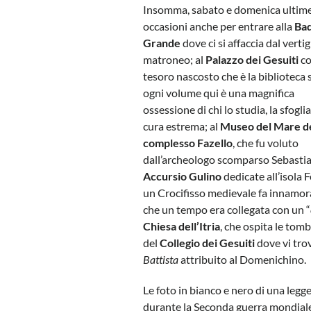
Insomma, sabato e domenica ultim
occasioni anche per entrare alla
Bad
Grande
dove ci si affaccia dal verti
matroneo; al
Palazzo dei Gesuiti
co
tesoro nascosto che è la biblioteca s
ogni volume qui è una magnifica
ossessione di chi lo studia, la sfogli
cura estrema; al
Museo del Mare d
complesso Fazello
, che fu voluto
dall’archeologo scomparso Sebastia
Accursio Gulino
dedicate all’isola 
un Crocifisso medievale fa innamorar
che un tempo era collegata con un “
Chiesa dell’Itria
, che ospita le tomb
del
Collegio dei Gesuiti
dove vi tro
Battista
attribuito al Domenichino.
Le foto in bianco e nero di una legg
durante la Seconda guerra mondiale,