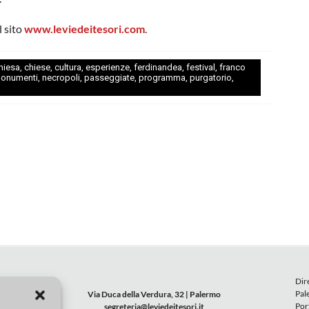
l sito
www.leviedeitesori.com
.
hiesa
,
chiese
,
cultura
,
esperienze
,
ferdinandea
,
festival
,
franco
onumenti
,
necropoli
,
passeggiate
,
programma
,
purgatorio
,
Dir
Pal
Via Duca della Verdura, 32 | Palermo
Por
segreteria@leviedeitesori.it