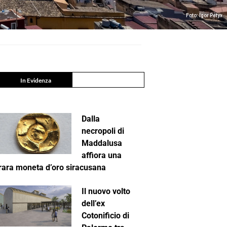
Foto: Igor Petyx
In Evidenza
Dalla
necropoli di
Maddalusa
affiora una
rara moneta d’oro siracusana
Il nuovo volto
dell’ex
Cotonificio di