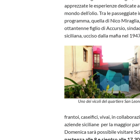
apprezzate le esperienze dedicate a
mondo dell’olio. Tra le passeggiate i
programma, quella di Nico Miraglia
ottantenne figlio di Accursio, sind
siciliana, ucciso dalla mafia nel 1947
Uno dei vicoli del quartiere San Leo
frantoi, caseifici, vivai, in collabor
aziende siciliane per la maggior part
Domenica sarà possibile visitare S
partenza alle 8 e rientro alle 17,30