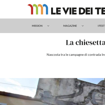
Salta
al
contenuto
MISSION
MAGAZINE
I FES
La chiesett
Nascosta tra le campagne di contrada Inse