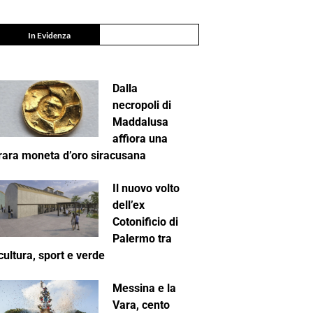
In Evidenza
Dalla
necropoli di
Maddalusa
affiora una
rara moneta d’oro siracusana
Il nuovo volto
dell’ex
Cotonificio di
Palermo tra
cultura, sport e verde
Messina e la
Vara, cento