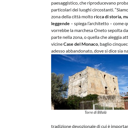
paesaggistico, che riproducevano prob
particolari dei luoghi circostanti. “Siam
zona della città molto
ricca di storia, 
leggende
– spiega l’architetto – come q
vorrebbe la marchesa Oneto sepolta da
parte nella zona, o quella che aleggia at
vicine
Case del Monaco
, baglio cinque
adesso abbandonato, dove si dice sia na
Torre di Bifalà
tradizione devozionale di cui è importa