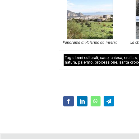
Panorama di Palermo da Inserra
La ch
Tags:
beni culturali
,
case
,
chiesa
,
cruillas
,
natura
,
palermo
,
processione
,
santa croc