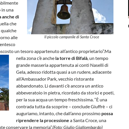
abilmente
o in una
ma anche di
uella che
 qualche
torno alle
Il piccolo campanile di Santa Croce
centesco
scosto un tesoro appartenuto all’antico proprietario”.
Ma
nella zona c’è anche
la torre di Bifalà
, un tempo
grande masseria appartenuta ai conti Naselli di
Gela, adesso ridotta quasi a un rudere, adiacente
all’Ambassador Park, vecchio ristorante
abbandonato. Lì davanti c’è ancora un antico
abbeveratoio in pietra, ricordato da storici e poeti,
per la sua acqua un tempo freschissima. “È una
contrada tutta da scoprire – conclude Giuffrè – ci
auguriamo, intanto, che dall’anno prossimo
possa
riprendere la processione
a Santa Croce, una
nte conservare la memoria”.
(Foto: Giulio Giallombardo)