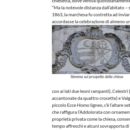
chiesetta, dove veniva quotidianamente c
“Ma la notevole distanza dall’abitato – s
1863, la marchesa fu costretta ad inviar
accordasse la celebrazione di almeno una
Stemma sul prospetto della chiesa
con ai lati due leoni rampanti), Celestri 
accantonate da quattro crocette) e Valgua
piccolo Ecce Homo ligneo, c’è l’altare s
che raffigura l’Addolorata con ornament
proprietà privata come la chiesa, conse
tempo affreschi e alcuni sovrapporta di