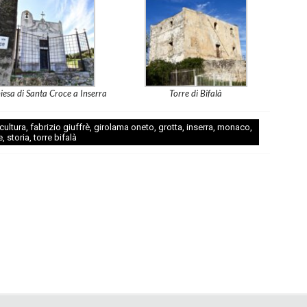
iesa di Santa Croce a Inserra
Torre di Bifalà
cultura
,
fabrizio giuffrè
,
girolama oneto
,
grotta
,
inserra
,
monaco
,
e
,
storia
,
torre bifalà