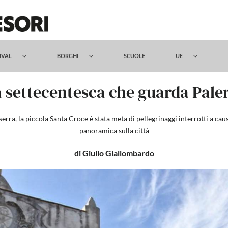
TIVAL
BORGHI
SCUOLE
UE
a settecentesca che guarda Paler
rra, la piccola Santa Croce è stata meta di pellegrinaggi interrotti a ca
panoramica sulla città
di Giulio Giallombardo