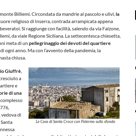
onte Billiemi. Circondata da mandrie al pascolo e ulivi,
la
 cuore religioso di Inserra, contrada arrampicata appena
 abbeveratoi. Si raggiunge con facilità, salendo da via Falzone,
lliemi, da viale Regione Siciliana. La settecentesca chiesetta,
anni meta di un
pellegrinaggio dei devoti del quartiere
e di ogni anno. Ma con l’avvento della pandemia, la
imasta chiusa.
io Giuffrè
,
cresciuto a
artiere e
orie di una
l complesso
1776,
, vedova di
 Santa
Le Case di Santa Croce con Palermo sullo sfondo
’annessa