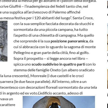
elebrata la messa per gli abitanti e i pastori della borgata.
crive Giuffrè – l’inadempienza dei fedeli tanto che, nel
e una supplica all’arcivescovo di Palermo affinché
 messa festiva per i 120 abitanti del luogo”.
Santa Croce,
con la sua semplice facciata decorata da stucchi e
sormontata da una piccola campana, ha tutto
l’aspetto di una chiesetta di campagna. Ma quello
che sorprende è la sua
posizione panoramica
, da
cui si abbraccia con lo sguardo la sagoma di monte
Pellegrino e gran parte della città, fino al golfo.
Sopra il prospetto – si legge ancora nel libro –
spicca uno
scudo suddiviso in quattro parti
con lo
stemma delle famiglie Oneto (un albero sradicato
(la luna crescente), Monreale (i due castelli e le croci
rnera (le due fasce parallele). All’interno, oltre a un
ettecentesco con decorazioni floreali sormontato da una tela
i in argento ed ex voto.
L’edificio accanto, adesso di
rvava un
 carattere