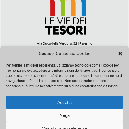
Via Duca della Verdura, 32 | Palermo
segreteria@leviedeitesori.it
Gestisci Consenso Cookie
info@leviedeitesori.it
Per fornire le migliori esperienze, utilizziamo tecnologie come i cookie per
Direttore Responsabile
Marcello Barbaro
– Aut. del tribunale di
memorizzare e/o accedere alle informazioni del dispositivo. Il consenso a
Palermo n. 19 del 2017 iscrizione al roc numero 37003 Editore
queste tecnologie ci permetterà di elaborare dati come il comportamento di
Porta Felice Srl. Sede legale: Via Libertà 93 – 90143 Palermo
navigazione o ID unici su questo sito. Non acconsentire o ritirare il
Società iscritta alla Camera di Commercio di Palermo Ufficio
consenso può influire negativamente su alcune caratteristiche e funzioni.
Registro delle imprese di Palermo nr. REA 326823- P.I.
065228208251 Capitale 10000 euro IV
Accetta
Nega
Visualizza le preferenze