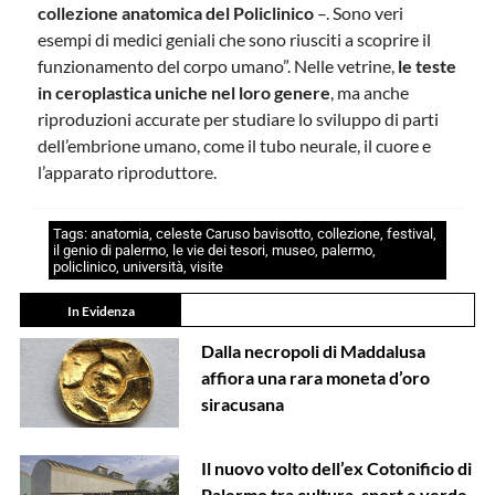
collezione anatomica del Policlinico
–. Sono veri
esempi di medici geniali che sono riusciti a scoprire il
funzionamento del corpo umano”. Nelle vetrine,
le teste
in ceroplastica uniche nel loro genere
, ma anche
riproduzioni accurate per studiare lo sviluppo di parti
dell’embrione umano, come il tubo neurale, il cuore e
l’apparato riproduttore.
Tags:
anatomia
,
celeste Caruso bavisotto
,
collezione
,
festival
,
il genio di palermo
,
le vie dei tesori
,
museo
,
palermo
,
policlinico
,
università
,
visite
In Evidenza
Dalla necropoli di Maddalusa
affiora una rara moneta d’oro
siracusana
Il nuovo volto dell’ex Cotonificio di
Palermo tra cultura, sport e verde