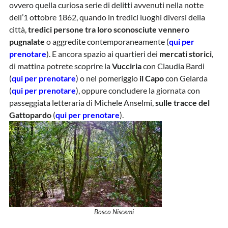
ovvero quella curiosa serie di delitti avvenuti nella notte
dell’1 ottobre 1862, quando in tredici luoghi diversi della
città,
tredici persone tra loro sconosciute vennero
pugnalate
o aggredite contemporaneamente (
qui per
prenotare
). E ancora spazio ai quartieri dei
mercati storici
,
di mattina potrete scoprire la
Vucciria
con Claudia Bardi
(
qui per prenotare
) o nel pomeriggio
il Capo
con Gelarda
(
qui per prenotare
), oppure concludere la giornata con
passeggiata letteraria di Michele Anselmi,
sulle tracce del
Gattopardo
(
qui per prenotare
).
Bosco Niscemi