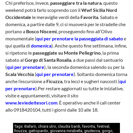
Chi preferisce, invece,
passeggiare tra la natura
, questo
weekend potrà farlo scoprendo con il
Wwf Sicilia Nord
Occidentale
le meraviglie verdi della
Favorita
. Sabato e
domenica, a partire dalle 9, ci si muoverà per le stradelle che
portano a
Bosco Niscemi
, proseguendo fino all’Olivo
monumentale (
qui per prenotare
la passeggiata di sabato
e
qui quella di
domenica
). Anche questo fine settimana, infine,
si ripetono le
passeggiate su Monte Pellegrino
, la prima
sabato al
Gorgo di Santa Rosalia
, a due passi dal santuario
(
qui per prenotare
), la seconda domenica salendo su per la
Scala Vecchia
(
qui per prenotare
). Soltanto domenica torna
anche l’escursione a
Ficuzza
, tra lecci e sugheri nascosti (
qui
per prenotare
).Per restare aggiornati su tutte le iniziative,
visite e appuntamenti, visitare il sito
www.leviedeitesori.com
. È operativo anche il call center
allo 0918420104, tutti i giorni dalle 10 alle 18.
Tags:
Ballarò
,
chiara utro
,
claudia bardi
,
favorita
,
festival
,
ficuzza
,
gattopardo
,
giovanna mirabella
,
giudecca
,
gorgo
,