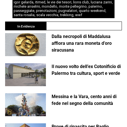
igor gelarda
,
itimed
,
le vie dei tesori
,
lions club
,
luciana zarini
,
michele anselmi
,
mondello
,
monte pellegrino
,
palermo
,
passeggiate
,
prenotazioni
,
pugnalatori
,
quarto weekend
,
santa rosalia
,
scala vecchia
,
trekking
,
wwf
In Evidenza
Dalla necropoli di Maddalusa
affiora una rara moneta d’oro
siracusana
Il nuovo volto dell’ex Cotonificio di
Palermo tra cultura, sport e verde
Messina e la Vara, cento anni di
fede nel segno della comunità
Prove di rinascita per Baglio