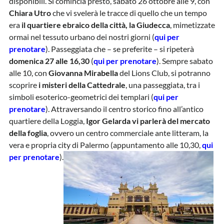
disponibili. Si comincia presto, sabato 26 ottobre alle 9, con
Chiara Utro
che vi svelerà le tracce di quello che un tempo
era
il quartiere ebraico della città, la Giudecca
, mimetizzate
ormai nel tessuto urbano dei nostri giorni (
qui per
prenotare
). Passeggiata che – se preferite – si ripeterà
domenica 27 alle 16,30
(
qui per prenotare
). Sempre sabato
alle 10, con
Giovanna Mirabella
del Lions Club, si potranno
scoprire
i misteri della Cattedrale
, una passeggiata, tra i
simboli esoterico-geometrici dei templari (
qui per
prenotare
). Attraversando il centro storico fino all’antico
quartiere della Loggia,
Igor Gelarda vi parlerà del mercato
della foglia
, ovvero un centro commerciale ante litteram, la
vera e propria city di Palermo (appuntamento alle 10,30,
qui
per prenotare
).