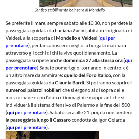
L’antico stabilimento balneare di Mondello
Se preferite il mare, sempre sabato alle 10,30, non perdete la
passeggiata guidata da
Luciana Zarini
, abitante originaria di
Valdesi, alla scoperta di
Mondello e Valdesi
(
qui per
prenotare
), per far conoscere meglio la borgata marinara
attraverso gli occhi di chi la vive quotidianamente. La
passeggiata si ripete anche
domenica 27 alla stessa ora
(
qui
per prenotare
).Sabato pomeriggio, tornando in centro, c’è
un altro mare da ammirare:
quello del Foro Italico
, con la
passeggiata guidata da
Claudia Bardi.
Si potranno scoprire
i
numerosi palazzi nobiliari
che si ergono al di sopra delle
mura urbane e con l’aiuto di immagini e mappe antiche si
individuerà il sistema difensivo di Palermo alla fine del ‘500
(
qui per prenotare
). Sabato sera alle 21, poi, da non perdere
la passeggiata lungo il Cassaro
condotta da Igor Gelarda
(
qui per prenotare
).