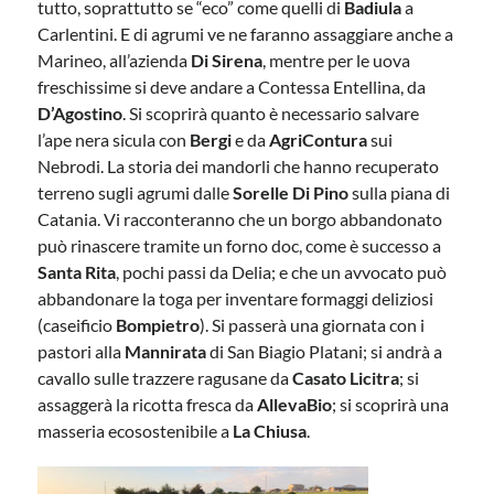
tutto, soprattutto se “eco” come quelli di
Badiula
a
Carlentini. E di agrumi ve ne faranno assaggiare anche a
Marineo, all’azienda
Di Sirena
, mentre per le uova
freschissime si deve andare a Contessa Entellina, da
D’Agostino
. Si scoprirà quanto è necessario salvare
l’ape nera sicula con
Bergi
e da
AgriContura
sui
Nebrodi. La storia dei mandorli che hanno recuperato
terreno sugli agrumi dalle
Sorelle Di Pino
sulla piana di
Catania. Vi racconteranno che un borgo abbandonato
può rinascere tramite un forno doc, come è successo a
Santa Rita
, pochi passi da Delia; e che un avvocato può
abbandonare la toga per inventare formaggi deliziosi
(caseificio
Bompietro
). Si passerà una giornata con i
pastori alla
Mannirata
di San Biagio Platani; si andrà a
cavallo sulle trazzere ragusane da
Casato Licitra
; si
assaggerà la ricotta fresca da
AllevaBio
; si scoprirà una
masseria ecosostenibile a
La Chiusa
.