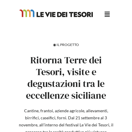
Salta
al
contenuto
◉ IL PROGETTO
Ritorna Terre dei
Tesori, visite e
degustazioni tra le
eccellenze siciliane
Cantine, frantoi, aziende agricole, allevamenti,
birrifici, caseifici, forni. Dal 21 settembre al 3
novembre, all’interno del festival Le Vie dei Tesori, il
percorso tra le realtà produttive più virtuose