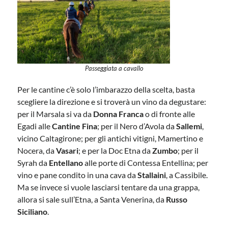
Passeggiata a cavallo
Per le cantine c’è solo l’imbarazzo della scelta, basta
scegliere la direzione e si troverà un vino da degustare:
per il Marsala si va da
Donna Franca
o di fronte alle
Egadi alle
Cantine Fina
; per il Nero d’Avola da
Sallemi
,
vicino Caltagirone; per gli antichi vitigni, Mamertino e
Nocera, da
Vasari
; e per la Doc Etna da
Zumbo
; per il
Syrah da
Entellano
alle porte di Contessa Entellina; per
vino e pane condito in una cava da
Stallaini
, a Cassibile.
Ma se invece si vuole lasciarsi tentare da una grappa,
allora si sale sull’Etna, a Santa Venerina, da
Russo
Siciliano
.