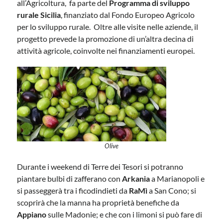
all’Agricoltura,
fa parte del
Programma di sviluppo
rurale Sicilia
, finanziato dal Fondo Europeo Agricolo
per lo sviluppo rurale.
Oltre alle visite nelle aziende, il
progetto prevede la promozione di un’altra decina di
attività agricole, coinvolte nei finanziamenti europei.
Olive
Durante i weekend di Terre dei Tesori si potranno
piantare bulbi di zafferano con
Arkania
a Marianopoli e
si passeggerà tra i ficodindieti da
RaMì
a San Cono; si
scoprirà che la manna ha proprietà benefiche da
Appiano
sulle Madonie; e che con i limoni si può fare di