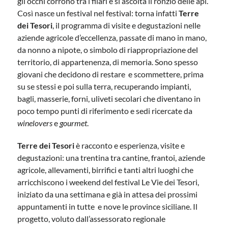
gli occhi corrono tra i filari e si ascolta il ronzio delle api.
Così nasce un festival nel festival: torna infatti
Terre
dei Tesori
, il programma di visite e degustazioni nelle
aziende agricole d’eccellenza, passate di mano in mano,
da nonno a nipote, o simbolo di riappropriazione del
territorio, di appartenenza, di memoria. Sono spesso
giovani che decidono di restare
e scommettere, prima
su se stessi e poi sulla terra, recuperando impianti,
bagli, masserie, forni, uliveti secolari che diventano in
poco tempo punti di riferimento e sedi ricercate da
winelovers
e
gourmet
.
Terre dei Tesori
è racconto e esperienza, visite e
degustazioni: una trentina tra cantine, frantoi, aziende
agricole, allevamenti, birrifici e tanti altri luoghi che
arricchiscono i weekend del festival Le Vie dei Tesori,
iniziato da una settimana e già in attesa dei prossimi
appuntamenti in tutte
e nove le province siciliane. Il
progetto, voluto dall’assessorato regionale