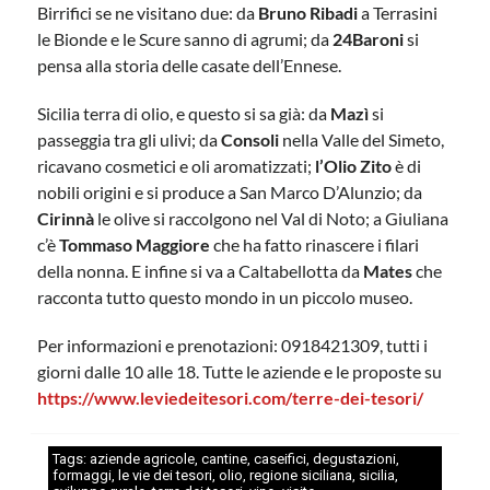
Birrifici se ne visitano due: da
Bruno Ribadi
a Terrasini
le Bionde e le Scure sanno di agrumi; da
24Baroni
si
pensa alla storia delle casate dell’Ennese.
Sicilia terra di olio, e questo si sa già: da
Mazì
si
passeggia tra gli ulivi; da
Consoli
nella Valle del Simeto,
ricavano cosmetici e oli aromatizzati;
l’Olio Zito
è di
nobili origini e si produce a San Marco D’Alunzio; da
Cirinnà
le olive si raccolgono nel Val di Noto; a Giuliana
c’è
Tommaso
Maggiore
che ha fatto rinascere i filari
della nonna. E infine si va a Caltabellotta da
Mates
che
racconta tutto questo mondo in un piccolo museo.
Per informazioni e prenotazioni: 0918421309, tutti i
giorni dalle 10 alle 18. Tutte le aziende e le proposte su
https://www.leviedeitesori.com/terre-dei-tesori/
Tags:
aziende agricole
,
cantine
,
caseifici
,
degustazioni
,
formaggi
,
le vie dei tesori
,
olio
,
regione siciliana
,
sicilia
,