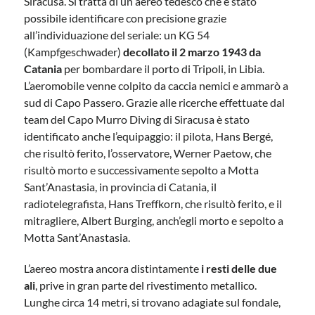
Siracusa. Si tratta di un aereo tedesco che è stato
possibile identificare con precisione grazie
all’individuazione del seriale: un KG 54
(Kampfgeschwader)
decollato il 2 marzo 1943 da
Catania
per bombardare il porto di Tripoli, in Libia.
L’aeromobile venne colpito da caccia nemici e ammarò a
sud di Capo Passero. Grazie alle ricerche effettuate dal
team del Capo Murro Diving di Siracusa è stato
identificato anche l’equipaggio: il pilota, Hans Bergé,
che risultò ferito, l’osservatore, Werner Paetow, che
risultò morto e successivamente sepolto a Motta
Sant’Anastasia, in provincia di Catania, il
radiotelegrafista, Hans Treffkorn, che risultò ferito, e il
mitragliere, Albert Burging, anch’egli morto e sepolto a
Motta Sant’Anastasia.
L’aereo mostra ancora distintamente
i resti delle due
ali
, prive in gran parte del rivestimento metallico.
Lunghe circa 14 metri, si trovano adagiate sul fondale,