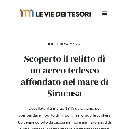
Salta
al
contenuto
◉ IL RITROVAMENTO
Scoperto il relitto di
un aereo tedesco
affondato nel mare di
Siracusa
Decollato il 2 marzo 1943 da Catania per
bombardare il porto di Tripoli, l’aeromobile Junkers
88 venne colpito da caccia nemici e ammarò a sud di
Capo Passero. Mostra ancora distintamente i resti