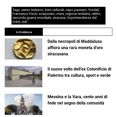
Tags:
aereo tedesco
,
beni culturali
,
capo passero
,
fondali
,
Francesco Paolo scarpinato
,
mare
,
regione siciliana
,
relitto
,
seconda guerra mondiale
,
siracusa
,
Soprintendenza del
mare
,
sub
In Evidenza
Dalla necropoli di Maddalusa
affiora una rara moneta d’oro
siracusana
Il nuovo volto dell’ex Cotonificio di
Palermo tra cultura, sport e verde
Messina e la Vara, cento anni di
fede nel segno della comunità