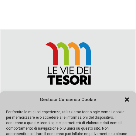
Via Duca della Verdura, 32 | Palermo
Gestisci Consenso Cookie
segreteria@leviedeitesori.it
info@leviedeitesori.it
Per fornire le migliori esperienze, utilizziamo tecnologie come i cookie
per memorizzare e/o accedere alle informazioni del dispositivo. Il
Direttore Responsabile
Marcello Barbaro
– Aut. del tribunale di
consenso a queste tecnologie ci permetterà di elaborare dati come il
Palermo n. 19 del 2017 iscrizione al roc numero 37003 Editore
comportamento di navigazione o ID unici su questo sito. Non
Porta Felice Srl. Sede legale: Via Libertà 93 – 90143 Palermo
acconsentire o ritirare il consenso può influire negativamente su alcune