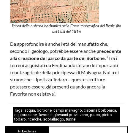
L’area della cisterna borbonica nella Carta topografica del Reale sito
dei Colli del 1816
Da approfondire è anche l’età del manufatto che,
secondo il geologo, potrebbe essere anche
precedente
alla creazione del parco da parte dei Borbone
. “Tra i
terreni acquistati da Ferdinando c’erano le importanti
tenute agricole della principessa di Malvagna. Nulla di
strano che – ipotizza Todaro – queste strutture
potessero essere già presenti quando ancora la
Favorita non esisteva”.
Tags:
acqua
,
borbone
,
campi malvagno
,
cisterna borbonica
,
esplorazione
,
favorita
,
giovanni provinzano
,
parco
,
pietro
todaro
,
ricerche
,
sopralluogo
,
tunnel
In Evidenza