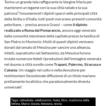
Torino un grande tela raffigurante la Vergine Maria per
mantenere un legame con la sua città natale e la sua
patrona”.”Innumerevoli i dipinti sparsi nelle principali città
della Sicilia o d’Italia, tutti posti ove erano presenti comunità
peloritane, – precisa ancora Grassi – come
il dipinto
realizzato a Roma dal Pomarancio,
ancora oggi venerato
dalla comunità messinese della capitale presso la basilica di
San Pietro in Montorio. Molti di questi dipinti venivano
donati dal senato di Messina per sancire una alleanza,
infatti, soprattutto nel Settecento, da Messina furono
inviate numerose fedeli riproduzioni dell’immagine venerata
nel duomo a città sorelle come
Trapani, Palermo, Siracusa e
Catania.
Un viaggio nel culto e nella devozione per
testimoniare l’eccezionale diffusione di un titolo mariano
prettamente localistico che paradossalmente diventa
universale”.
Tags:
cattedrale
,
celebrazioni
,
festa
,
libro
,
madonna della
lettera
,
Marco Grassi
,
Messina
,
storia