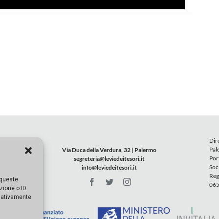
Dir
Pal
Via Duca della Verdura, 32 | Palermo
Por
segreteria@leviedeitesori.it
Soc
info@leviedeitesori.it
Reg
 queste
065
zione o ID
egativamente