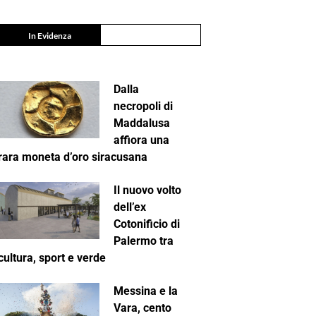
In Evidenza
Dalla
necropoli di
Maddalusa
affiora una
rara moneta d’oro siracusana
Il nuovo volto
dell’ex
Cotonificio di
Palermo tra
cultura, sport e verde
Messina e la
Vara, cento