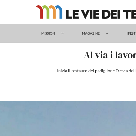
Salta
al
contenuto
MISSION
MAGAZINE
I FES
Al via i lavo
Inizia il restauro del padiglione Tresca de