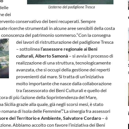
io
delle
L’esterno del padiglione Tresca
ne dei
ntervento conservativo dei beni recuperati. Sempre
ate ricerche strumentali in alcune aree sensibili della costa
la conoscenza del patrimonio sommerso.
“Con la consegna
dei lavori di ristrutturazione del padiglione Tresca
– sottolinea
l’assessore regionale ai Beni
culturali, Alberto Samonà
– si avvia il processo di
realizzazione di una struttura, tecnologicamente
avanzata, che si occupi della gestione dei reperti
provenienti dal mare. Si tratta di un’iniziativa
molto importante che nasce dalla collaborazione
tra l’assessorato dei Beni Culturali e quello del
cora di più l’azione della Soprintendenza del Mare,
Sicilia grazie alla quale, già negli scorsi mesi, è stato
ve romana di Isola delle Femmine”.“La sinergia fra assessori
sore del Territorio e Ambiente, Salvatore Cordaro
– è
ione. Abbiamo accolto con favore l’iniziativa dei Beni