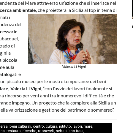
ntendenza del Mare attraverso un’azione che si inserisce nel
ricerca ambientale
, che proietterà la Sicilia al top in tema di
mati i
endenza del
cessarie
subacquei,
grado di
gini a
na
piccola
ome aula
Valeria Li Vigni
atalogati e
le, un piccolo museo per le mostre temporanee dei beni
re, Valeria Li Vigni
, “con l’avvio dei lavori finalmente
si
a rincorso per vent’anni tra innumerevoli difficoltà e che
ande impegno. Un progetto che fa compiere alla Sicilia un
 nella valorizzazione e gestione del patrimonio sommerso”.
ersa
,
beni culturali
,
centro
,
cultura
,
istituto
,
lavori
,
mare
,
ana
,
restauro
,
ricerche
,
roosevelt
,
sebastiano tusa
,