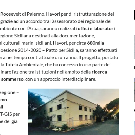
o Roosevelt di Palermo, i lavori per di ristrutturazione del
grazie ad un accordo tra l’assessorato dei regionale dei
 Ambiente con l’Arpa, saranno realizzati
uffici e laboratori
egione Siciliana destinati alla documentazione,
ulturali marini siciliani. I lavori, per circa
680mila
oesione 2014-2020 – Patto per Sicilia, saranno effettuati
zerà nel tempo contrattuale di un anno. Il progetto, portato
 la Tutela Ambientale, che ha concesso in uso parte dei
dinare l’azione tra istituzioni nell’ambito della
ricerca
io sommerso
, con un approccio interdisciplinare.
 Regione –
rimo
li
IT-GIS per
e del già