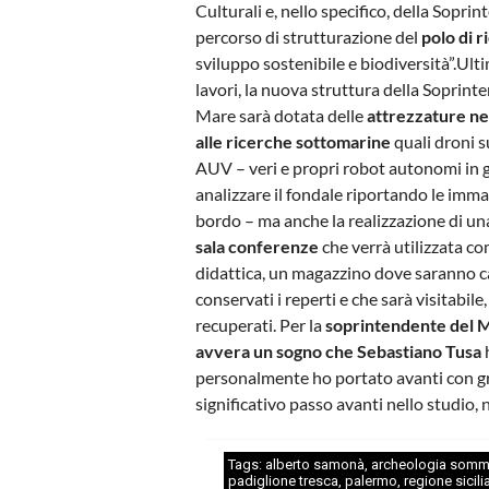
Culturali e, nello specifico, della Sopri
percorso di strutturazione del
polo di 
sviluppo sostenibile e biodiversità”.
Ulti
lavori, la nuova struttura della Soprint
Mare sarà dotata delle
attrezzature ne
alle ricerche sottomarine
quali droni 
AUV – veri e propri robot autonomi in 
analizzare il fondale riportando le imma
bordo – ma anche la realizzazione di u
sala conferenze
che verrà utilizzata c
didattica, un magazzino dove saranno c
conservati i reperti e che sarà visitabi
recuperati. Per la
soprintendente del Ma
avvera un sogno che Sebastiano Tusa
h
personalmente ho portato avanti con gr
significativo passo avanti nello studio,
Tags:
alberto samonà
,
archeologia somm
padiglione tresca
,
palermo
,
regione sicili