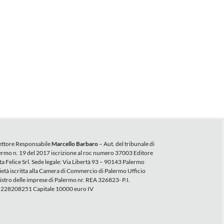
ettore Responsabile
Marcello Barbaro
– Aut. del tribunale di
ermo n. 19 del 2017 iscrizione al roc numero 37003 Editore
ta Felice Srl. Sede legale: Via Libertà 93 – 90143 Palermo
ietà iscritta alla Camera di Commercio di Palermo Ufficio
istro delle imprese di Palermo nr. REA 326823- P.I.
228208251 Capitale 10000 euro IV