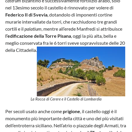
castrum
bizantino e successivamente fortilizio arabo, solo
nel 13esimo secolo il castello è rinnovato per volere di
Federico II di Svevia
, dotandolo di imponenti cortine
murarie intervallate da torri, che racchiudono tre grandi
cortili e il
palatium
, mentre all‘erede Manfredi si attribuisce
l’edificazione della Torre Pisana
, oggi la più alta, bella e
meglio conservata fra le 6 torri sveve sopravvissute delle 20
della Cittadella.
La Rocca di Cerere e il Castello di Lombardia
Per secoli usato anche come
prigione
, il castello oggi è il
monumento più importante della città e uno dei più visitati
dell’entroterra siciliano. Nell’atrio o piazzale degli Armati, tra