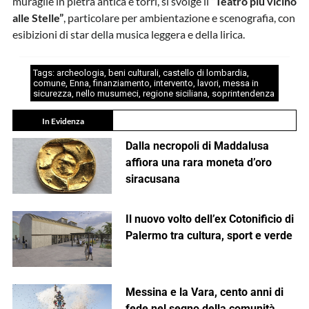
muraglie in pietra antica e torri, si svolge il
“Teatro più vicino
alle Stelle”
, particolare per ambientazione e scenografia, con
esibizioni di star della musica leggera e della lirica.
Tags:
archeologia
,
beni culturali
,
castello di lombardia
,
comune
,
Enna
,
finanziamento
,
intervento
,
lavori
,
messa in
sicurezza
,
nello musumeci
,
regione siciliana
,
soprintendenza
In Evidenza
Dalla necropoli di Maddalusa
affiora una rara moneta d’oro
siracusana
Il nuovo volto dell’ex Cotonificio di
Palermo tra cultura, sport e verde
Messina e la Vara, cento anni di
fede nel segno della comunità