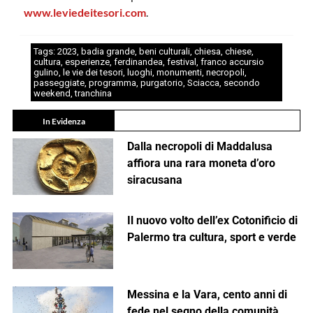
www.leviedeitesori.com
.
Tags:
2023
,
badia grande
,
beni culturali
,
chiesa
,
chiese
,
cultura
,
esperienze
,
ferdinandea
,
festival
,
franco accursio
gulino
,
le vie dei tesori
,
luoghi
,
monumenti
,
necropoli
,
passeggiate
,
programma
,
purgatorio
,
Sciacca
,
secondo
weekend
,
tranchina
In Evidenza
Dalla necropoli di Maddalusa
affiora una rara moneta d’oro
siracusana
Il nuovo volto dell’ex Cotonificio di
Palermo tra cultura, sport e verde
Messina e la Vara, cento anni di
fede nel segno della comunità