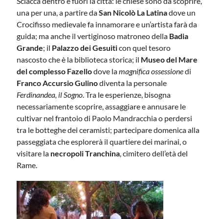
Sciacca dentro e fuori la città: le chiese sono da scoprire,
una per una, a partire da
San Nicolò La Latina
dove un
Crocifisso medievale fa innamorare e un’artista farà da
guida; ma anche il vertiginoso matroneo della
Badia
Grande
; il
Palazzo dei Gesuiti
con quel tesoro
nascosto che è la biblioteca storica; il
Museo del Mare
del complesso Fazello
dove la
magnifica ossessione
di
Franco Accursio Gulino
diventa la personale
Ferdinandea, il Sogno
. Tra le esperienze, bisogna
necessariamente scoprire, assaggiare e annusare le
cultivar nel frantoio di Paolo Mandracchia o perdersi
tra le botteghe dei ceramisti; partecipare domenica alla
passeggiata che esplorerà il quartiere dei marinai, o
visitare la
necropoli Tranchina
, cimitero dell’età del
Rame.