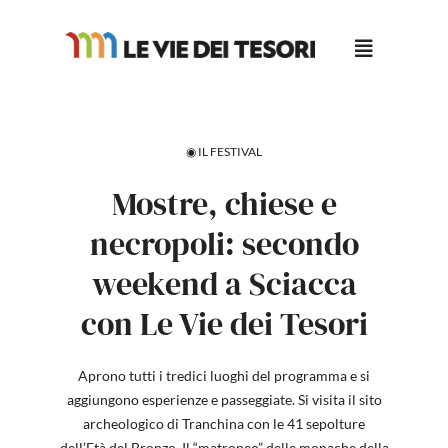
Salta
al
contenuto
◉ IL FESTIVAL
Mostre, chiese e
necropoli: secondo
weekend a Sciacca
con Le Vie dei Tesori
Aprono tutti i tredici luoghi del programma e si
aggiungono esperienze e passeggiate. Si visita il sito
archeologico di Tranchina con le 41 sepolture
dell’Età del Bronzo. Il “matroneo” delle monache della