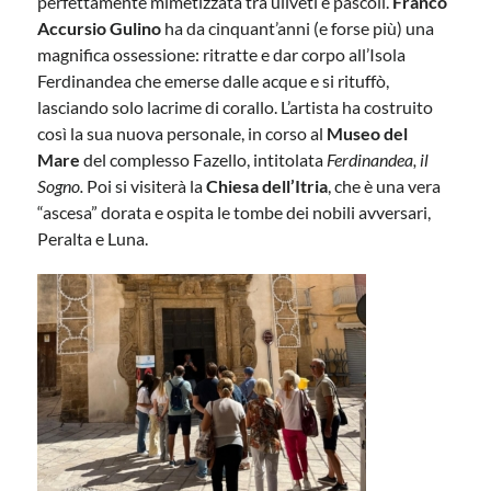
perfettamente mimetizzata tra uliveti e pascoli.
Franco
Accursio Gulino
ha da cinquant’anni (e forse più) una
magnifica ossessione: ritratte e dar corpo all’Isola
Ferdinandea che emerse dalle acque e si rituffò,
lasciando solo lacrime di corallo. L’artista ha costruito
così la sua nuova personale, in corso al
Museo del
Mare
del complesso Fazello, intitolata
Ferdinandea, il
Sogno.
Poi si visiterà la
Chiesa dell’Itria
, che è una vera
“ascesa” dorata e ospita le tombe dei nobili avversari,
Peralta e Luna.