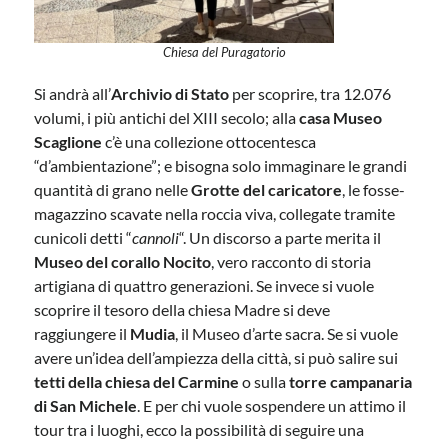
Chiesa del Puragatorio
Si andrà all’
Archivio di Stato
per scoprire, tra 12.076
volumi, i più antichi del XIII secolo; alla
casa Museo
Scaglione
c’è una collezione ottocentesca
“d’ambientazione”; e bisogna solo immaginare le grandi
quantità di grano nelle
Grotte del caricatore
, le fosse-
magazzino scavate nella roccia viva, collegate tramite
cunicoli detti “
cannoli
“. Un discorso a parte merita il
Museo del corallo Nocito
, vero racconto di storia
artigiana di quattro generazioni. Se invece si vuole
scoprire il tesoro della chiesa Madre si deve
raggiungere il
Mudia
, il Museo d’arte sacra. Se si vuole
avere un’idea dell’ampiezza della città, si può salire sui
tetti della chiesa del Carmine
o sulla
torre campanaria
di San Michele
. E per chi vuole sospendere un attimo il
tour tra i luoghi, ecco la possibilità di seguire una