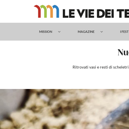
Salta
al
contenuto
MISSION
MAGAZINE
I FES
Nu
Ritrovati vasi e resti di schele