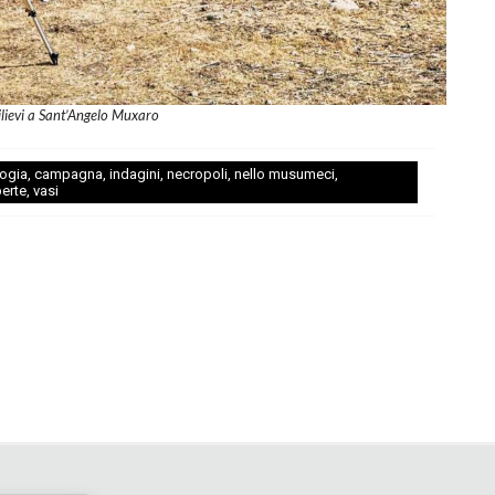
ilievi a Sant’Angelo Muxaro
logia
,
campagna
,
indagini
,
necropoli
,
nello musumeci
,
erte
,
vasi