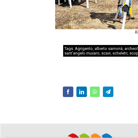
R
Tags:
Agrigento
,
alberto samonà
,
archeo
sant'angelo muxaro
,
scavi
,
scheletri
,
scop