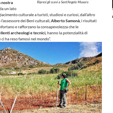
a nostra
Ripresi gli scavi a Sant’Angelo Muxaro
da un lato
acimento culturale a turisti, studiosi e curiosi, dall’altro
’assessore dei Beni culturali,
Alberto Samonà
, i risultati
confortano e rafforzano la consapevolezza che le
llenti archeologi e tecnici,
hanno la potenzialità di
he ci ha reso famosi nel mondo”.