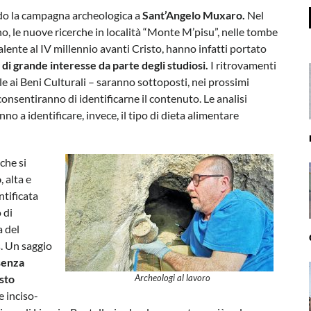
ndo la campagna archeologica a
Sant’Angelo Muxaro.
Nel
no, le nuove ricerche in località “Monte M’pisu”, nelle tombe
alente al IV millennio avanti Cristo, hanno infatti portato
i di grande interesse da parte degli studiosi.
I ritrovamenti
e ai Beni Culturali – saranno sottoposti, nei prossimi
e consentiranno di identificarne il contenuto. Le analisi
nno a identificare, invece, il tipo di dieta alimentare
che si
o
, alta e
ntificata
 di
a del
. Un saggio
esenza
sto
Archeologi al lavoro
 inciso-