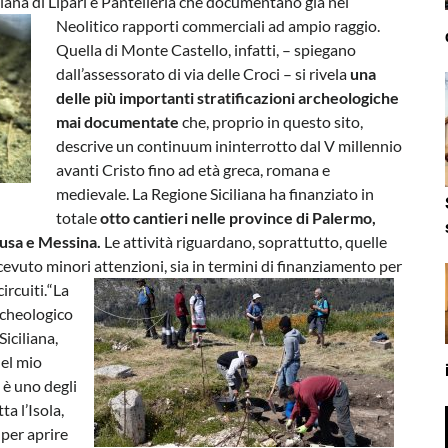
diana di Lipari e Pantelleria che documentano già nel
Neolitico rapporti commerciali ad ampio raggio.
Quella di Monte Castello, infatti, – spiegano
dall’assessorato di via delle Croci – si rivela
una
delle più importanti stratificazioni archeologiche
mai documentate
che, proprio in questo sito,
descrive un continuum ininterrotto dal V millennio
avanti Cristo fino ad età greca, romana e
medievale. La Regione Siciliana ha finanziato in
totale
otto cantieri nelle province di Palermo,
gusa e Messina.
Le attività riguardano, soprattutto, quelle
icevuto minori attenzioni, sia in termini di finanziamento per
ircuiti.
“La
rcheologico
Siciliana,
del mio
è uno degli
ta l’Isola,
 per aprire