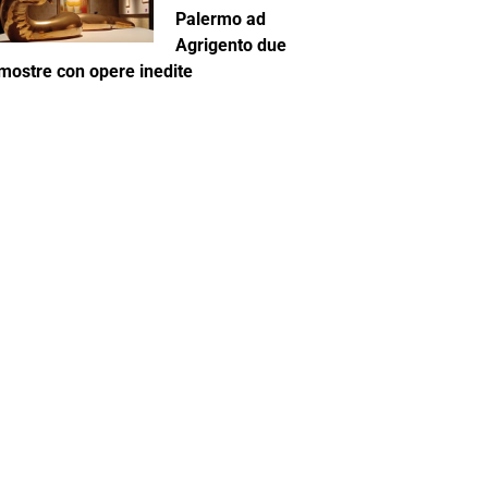
Palermo ad
Agrigento due
mostre con opere inedite