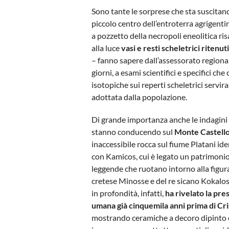
Sono tante le sorprese che sta suscita
piccolo centro dell’entroterra agrigenti
a pozzetto della necropoli eneolitica ris
alla luce
vasi e resti scheletrici ritenut
– fanno sapere dall’assessorato regional
giorni, a esami scientifici e specifici ch
isotopiche sui reperti scheletrici servira
adottata dalla popolazione.
Di grande importanza anche le indagini 
stanno conducendo sul
Monte Castell
inaccessibile rocca sul fiume Platani ide
con Kamicos, cui è legato un patrimonio
leggende che ruotano intorno alla figur
cretese Minosse e del re sicano Kokalos
in profondità, infatti,
ha rivelato la pr
umana già cinquemila anni prima di Cri
mostrando ceramiche a decoro dipinto e