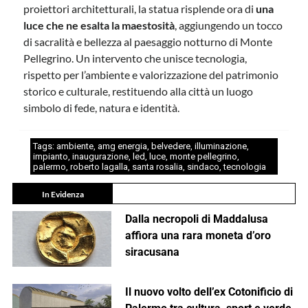
proiettori architetturali, la statua risplende ora di
una
luce che ne esalta la maestosità
, aggiungendo un tocco
di sacralità e bellezza al paesaggio notturno di Monte
Pellegrino. Un intervento che unisce tecnologia,
rispetto per l’ambiente e valorizzazione del patrimonio
storico e culturale, restituendo alla città un luogo
simbolo di fede, natura e identità.
Tags:
ambiente
,
amg energia
,
belvedere
,
illuminazione
,
impianto
,
inaugurazione
,
led
,
luce
,
monte pellegrino
,
palermo
,
roberto lagalla
,
santa rosalia
,
sindaco
,
tecnologia
In Evidenza
Dalla necropoli di Maddalusa
affiora una rara moneta d’oro
siracusana
Il nuovo volto dell’ex Cotonificio di