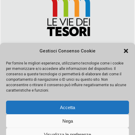
Via Duca della Verdura, 32 | Palermo
Gestisci Consenso Cookie
segreteria@leviedeitesori.it
info@leviedeitesori.it
Per fornire le migliori esperienze, utilizziamo tecnologie come i cookie
per memorizzare e/o accedere alle informazioni del dispositivo. Il
Direttore Responsabile
Marcello Barbaro
– Aut. del tribunale di
consenso a queste tecnologie ci permetterà di elaborare dati come il
Palermo n. 19 del 2017 iscrizione al roc numero 37003 Editore
comportamento di navigazione o ID unici su questo sito. Non
Porta Felice Srl. Sede legale: Via Libertà 93 – 90143 Palermo
acconsentire o ritirare il consenso può influire negativamente su alcune
Società iscritta alla Camera di Commercio di Palermo Ufficio
caratteristiche e funzioni.
Registro delle imprese di Palermo nr. REA 326823- P.I.
065228208251 Capitale 10000 euro IV
Accetta
Nega
Visualizza le preferenze