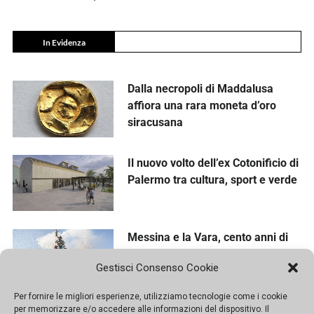
In Evidenza
Dalla necropoli di Maddalusa
affiora una rara moneta d’oro
siracusana
Il nuovo volto dell’ex Cotonificio di
Palermo tra cultura, sport e verde
Messina e la Vara, cento anni di
fede nel segno della comunità
Gestisci Consenso Cookie
Per fornire le migliori esperienze, utilizziamo tecnologie come i cookie
per memorizzare e/o accedere alle informazioni del dispositivo. Il
Prove di rinascita per Baglio