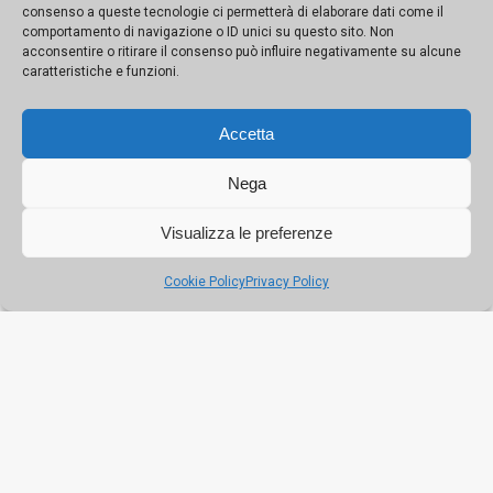
consenso a queste tecnologie ci permetterà di elaborare dati come il
Scorzadenaro: diventerà un
comportamento di navigazione o ID unici su questo sito. Non
centro sociale aperto alla città
acconsentire o ritirare il consenso può influire negativamente su alcune
caratteristiche e funzioni.
Accetta
A Palermo la scultura dà colore
all’invisibile, in mostra l’arte di
Nega
Gabriella Furno
Visualizza le preferenze
La Sicilia e Botero: da Palermo ad
Cookie Policy
Privacy Policy
Agrigento due mostre con opere
inedite