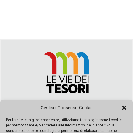
Via Duca della Verdura, 32 | Palermo
Gestisci Consenso Cookie
segreteria@leviedeitesori.it
info@leviedeitesori.it
Per fornire le migliori esperienze, utilizziamo tecnologie come i cookie
per memorizzare e/o accedere alle informazioni del dispositivo. Il
Direttore Responsabile
Marcello Barbaro
– Aut. del tribunale di
consenso a queste tecnologie ci permetterà di elaborare dati come il