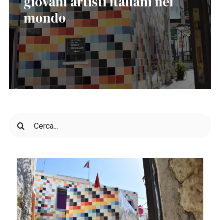
giovani artisti italiani nel
mondo
Cerca
per: