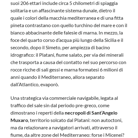
suoi 206 ettari include circa 5 chilometri di spiaggia
solitaria e un affascinante sistema dunale, dietro il
quale i colori della macchia mediterranea e di una fitta
pineta contrastano con quello turchino del mare e con il
bianco abbacinante delle falesie di marna. In mezzo, la
foce del quarto corso d’acqua più lungo della Sicilia e il
secondo, dopo il Simeto, per ampiezza di bacino
idrografico: il Platani, fiume salato, per via dei minerali
che trasporta a causa del contatto nel suo percorso con
rocce ricche di sali gessi e marna formatesi 6 milioni di
anni quando il Mediterraneo, allora separato
dall’Atlantico, evaporò.
Una strategica via commerciale navigabile, legata al
traffico del sale sin dal periodo pre-greco, come
dimostrano i reperti della
necropoli di Sant’Angelo
Muxaro
, territorio solcato dal Platani: non autoctoni,
ma da relazionare a navigatori arrivati, attraverso il
fiume, da altre zone del Mediterraneo: forse i Micenei?