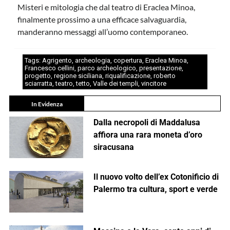
Misteri e mitologia che dal teatro di Eraclea Minoa,
finalmente prossimo a una efficace salvaguardia,
manderanno messaggi all’uomo contemporaneo.
Tags:
Agrigento
,
archeologia
,
copertura
,
Eraclea Minoa
,
Francesco cellini
,
parco archeologico
,
presentazione
,
progetto
,
regione siciliana
,
riqualificazione
,
roberto
sciarratta
,
teatro
,
tetto
,
Valle dei templi
,
vincitore
In Evidenza
Dalla necropoli di Maddalusa
affiora una rara moneta d’oro
siracusana
Il nuovo volto dell’ex Cotonificio di
Palermo tra cultura, sport e verde