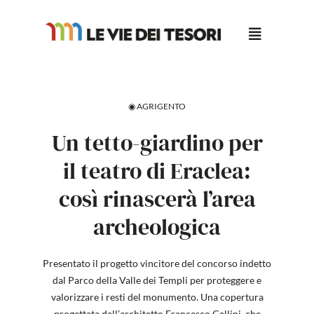
Salta
al
contenuto
◉ AGRIGENTO
Un tetto-giardino per
il teatro di Eraclea:
così rinascerà l’area
archeologica
Presentato il progetto vincitore del concorso indetto
dal Parco della Valle dei Templi per proteggere e
valorizzare i resti del monumento. Una copertura
progettata dall’architetto Francesco Cellini, che